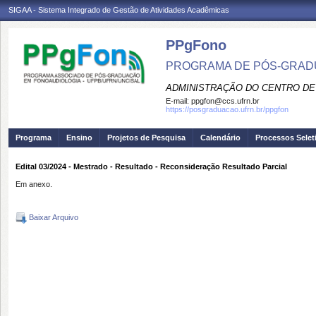
SIGAA - Sistema Integrado de Gestão de Atividades Acadêmicas
PPgFono
PROGRAMA DE PÓS-GRAD
ADMINISTRAÇÃO DO CENTRO DE
E-mail:
ppgfon@ccs.ufrn.br
https://posgraduacao.ufrn.br/ppgfon
Programa
Ensino
Projetos de Pesquisa
Calendário
Processos Selet
Edital 03/2024 - Mestrado - Resultado - Reconsideração Resultado Parcial
Em anexo.
Baixar Arquivo