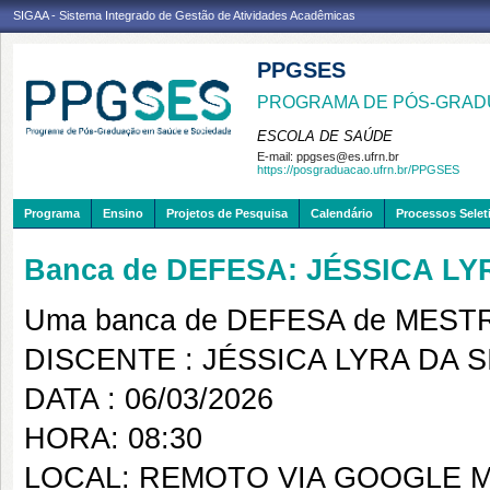
SIGAA - Sistema Integrado de Gestão de Atividades Acadêmicas
PPGSES
PROGRAMA DE PÓS-GRAD
ESCOLA DE SAÚDE
E-mail:
ppgses@es.ufrn.br
https://posgraduacao.ufrn.br/PPGSES
Programa
Ensino
Projetos de Pesquisa
Calendário
Processos Selet
Banca de DEFESA: JÉSSICA LY
Uma banca de DEFESA de MESTRAD
DISCENTE : JÉSSICA LYRA DA S
DATA : 06/03/2026
HORA: 08:30
LOCAL: REMOTO VIA GOOGLE 