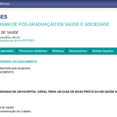
adêmicas
SES
AMA DE PÓS-GRADUAÇÃO EM SAÚDE E SOCIEDADE
 DE SAÚDE
ses@es.ufrn.br
sgraduacao.ufrn.br/PPGSES
Calendário
Processos Seletivos
Notícias
Documentos
Outras Opções
 PEREIRA DO NASCIMENTO
strada pelo programa.
ASCIMENTO
SSIONAIS DE UM HOSPITAL GERAL PARA UM GUIA DE BOAS PRÁTICAS EM SAÚDE 
al de Saúde
; Humanização do Cuidado.