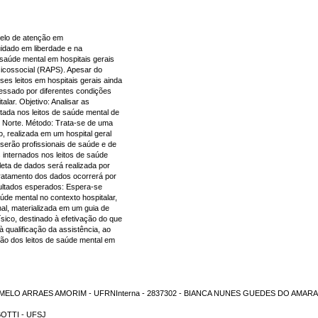
odelo de atenção em
uidado em liberdade e na
e saúde mental em hospitais gerais
sicossocial (RAPS). Apesar do
es leitos em hospitais gerais ainda
ssado por diferentes condições
talar. Objetivo: Analisar as
tada nos leitos de saúde mental de
o Norte. Método: Trata-se de uma
vo, realizada em um hospital geral
 serão profissionais de saúde e de
 internados nos leitos de saúde
leta de dados será realizada por
 tratamento dos dados ocorrerá por
sultados esperados: Espera-se
aúde mental no contexto hospitalar,
al, materializada em um guia de
ísico, destinado à efetivação do que
à qualificação da assistência, ao
ção dos leitos de saúde mental em
 DE MELO ARRAES AMORIM - UFRNInterna - 2837302 - BIANCA NUNES GUEDES DO AMA
BOTTI - UFSJ