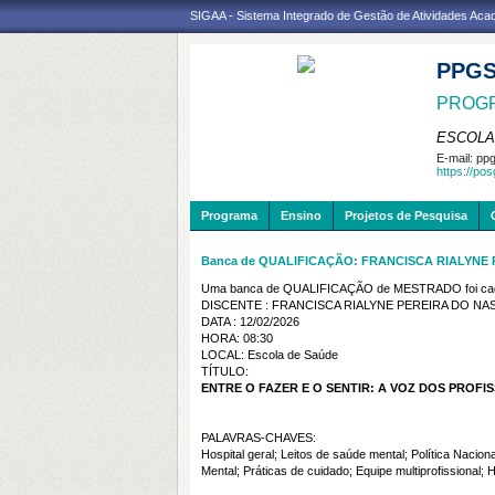
SIGAA - Sistema Integrado de Gestão de Atividades Ac
PPG
PROGR
ESCOLA
E-mail:
ppg
https://po
Programa
Ensino
Projetos de Pesquisa
Banca de QUALIFICAÇÃO: FRANCISCA RIALYNE
Uma banca de QUALIFICAÇÃO de MESTRADO foi cada
DISCENTE : FRANCISCA RIALYNE PEREIRA DO N
DATA : 12/02/2026
HORA: 08:30
LOCAL: Escola de Saúde
TÍTULO:
ENTRE O FAZER E O SENTIR: A VOZ DOS PROFI
PALAVRAS-CHAVES:
Hospital geral; Leitos de saúde mental; Política Nacion
Mental; Práticas de cuidado; Equipe multiprofissional