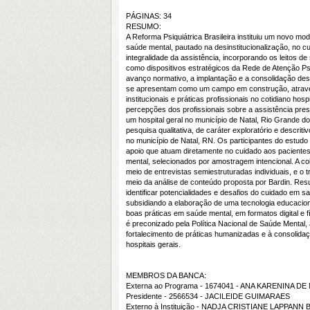
PÁGINAS: 34
RESUMO:
A Reforma Psiquiátrica Brasileira instituiu um novo m
saúde mental, pautado na desinstitucionalização, no c
integralidade da assistência, incorporando os leitos d
como dispositivos estratégicos da Rede de Atenção P
avanço normativo, a implantação e a consolidação dess
se apresentam como um campo em construção, atrave
institucionais e práticas profissionais no cotidiano hospi
percepções dos profissionais sobre a assistência pres
um hospital geral no município de Natal, Rio Grande d
pesquisa qualitativa, de caráter exploratório e descriti
no município de Natal, RN. Os participantes do estudo
apoio que atuam diretamente no cuidado aos pacientes
mental, selecionados por amostragem intencional. A co
meio de entrevistas semiestruturadas individuais, e o
meio da análise de conteúdo proposta por Bardin. Re
identificar potencialidades e desafios do cuidado em s
subsidiando a elaboração de uma tecnologia educacion
boas práticas em saúde mental, em formatos digital e f
é preconizado pela Política Nacional de Saúde Mental, 
fortalecimento de práticas humanizadas e à consolida
hospitais gerais.
MEMBROS DA BANCA:
Externa ao Programa - 1674041 - ANA KARENINA
Presidente - 2566534 - JACILEIDE GUIMARAES
Externo à Instituição - NADJA CRISTIANE LAPPANN 