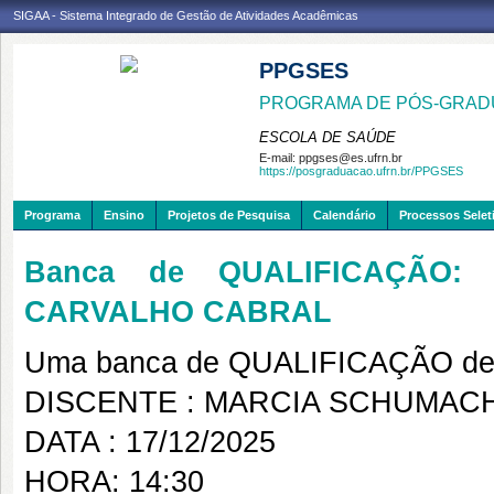
SIGAA - Sistema Integrado de Gestão de Atividades Acadêmicas
PPGSES
PROGRAMA DE PÓS-GRAD
ESCOLA DE SAÚDE
E-mail:
ppgses@es.ufrn.br
https://posgraduacao.ufrn.br/PPGSES
Programa
Ensino
Projetos de Pesquisa
Calendário
Processos Selet
Banca de QUALIFICAÇÃO
CARVALHO CABRAL
Uma banca de QUALIFICAÇÃO de 
DISCENTE : MARCIA SCHUMAC
DATA : 17/12/2025
HORA: 14:30