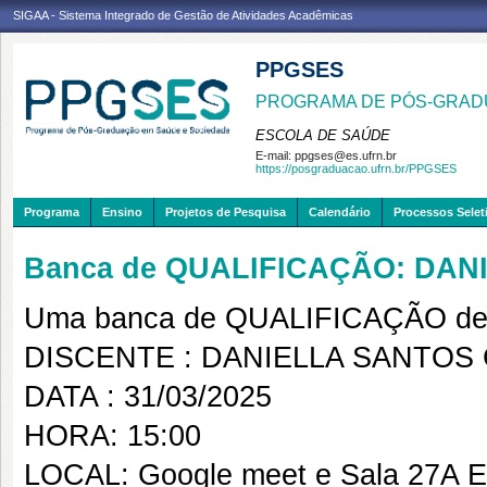
SIGAA - Sistema Integrado de Gestão de Atividades Acadêmicas
PPGSES
PROGRAMA DE PÓS-GRAD
ESCOLA DE SAÚDE
E-mail:
ppgses@es.ufrn.br
https://posgraduacao.ufrn.br/PPGSES
Programa
Ensino
Projetos de Pesquisa
Calendário
Processos Selet
Banca de QUALIFICAÇÃO: DA
Uma banca de QUALIFICAÇÃO de 
DISCENTE : DANIELLA SANTO
DATA : 31/03/2025
HORA: 15:00
LOCAL: Google meet e Sala 27A