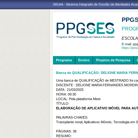
SIGAA - Sistema Integrado de Gestão de Atividades Ac
PPG
PROGR
ESCOLA
E-mail:
ppg
https://po
Programa
Ensino
Projetos de Pesquisa
Banca de QUALIFICAÇÃO: DELIONE MARIA FER
Uma banca de QUALIFICAÇÃO de MESTRADO foi cada
DISCENTE : DELIONE MARIA FERNANDES MOREIR
DATA : 21/03/2025
HORA: 09:30
LOCAL: Pela plataforma Meet
TÍTULO:
ELABORAÇÃO DE APLICATIVO MÓVEL PARA AU
PALAVRAS-CHAVES:
Transplante renal; Aplicativos Móveis; Tecnologia em
PÁGINAS: 38
RESUMO: