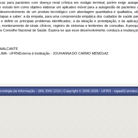
ficaz para pacientes com doença renal crônica em estágio terminal, porém exige autoge
e estudo tem como objetivo elaborar um aplicativo móvel para a autogestão de pacientes a
esenvolvimento de um produto tecnológico com abordagem quantitativa e qualitativa, uti
tapas a saber: a da empatia, para uma compreensão empática dos cuidados de saúde para
 e definir os principais problemas identificados; a da ideação e prototipação; e da aplica
 monitoramento de sinais clínicos, registro de sintomas e lembretes de consultas. A pesq
o Conselho Nacional de Saúde. Espera-se que esse desenvolvimento conduza a mudanças 
CAVALCANTE
E LIMA - UFRNExterna à Instituição - JOUHANNA DO CARMO MENEGAZ
cnologia da Informação - (84) 3342 2210 | Copyright © 2006-2026 - UFRN - sigaa02-produca