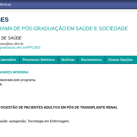
adêmicas
SES
AMA DE PÓS-GRADUAÇÃO EM SAÚDE E SOCIEDADE
 DE SAÚDE
ses@es.ufrn.br
sgraduacao.ufrn.br/PPGSES
Calendário
Processos Seletivos
Notícias
Documentos
Outras Opções
NANDES MOREIRA
strada pelo programa.
A
TOGESTÃO DE PACIENTES ADULTOS EM PÓS DE TRANSPLANTE RENAL
 Saúde; autogestão; Tecnologia em Enfermagem.