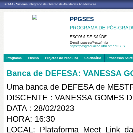
SIGAA - Sistema Integrado de Gestão de Atividades Acadêmicas
PPGSES
PROGRAMA DE PÓS-GRAD
ESCOLA DE SAÚDE
E-mail:
ppgses@es.ufrn.br
https://posgraduacao.ufrn.br/PPGSES
Programa
Ensino
Projetos de Pesquisa
Calendário
Processos Selet
Banca de DEFESA: VANESSA G
Uma banca de DEFESA de MESTRAD
DISCENTE : VANESSA GOMES D
DATA : 28/02/2023
HORA: 16:30
LOCAL: Plataforma Meet Link da 