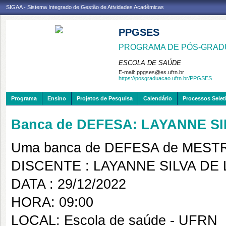
SIGAA - Sistema Integrado de Gestão de Atividades Acadêmicas
PPGSES
PROGRAMA DE PÓS-GRAD
ESCOLA DE SAÚDE
E-mail:
ppgses@es.ufrn.br
https://posgraduacao.ufrn.br/PPGSES
Programa
Ensino
Projetos de Pesquisa
Calendário
Processos Selet
Banca de DEFESA: LAYANNE S
Uma banca de DEFESA de MESTRAD
DISCENTE : LAYANNE SILVA DE
DATA : 29/12/2022
HORA: 09:00
LOCAL: Escola de saúde - UFRN