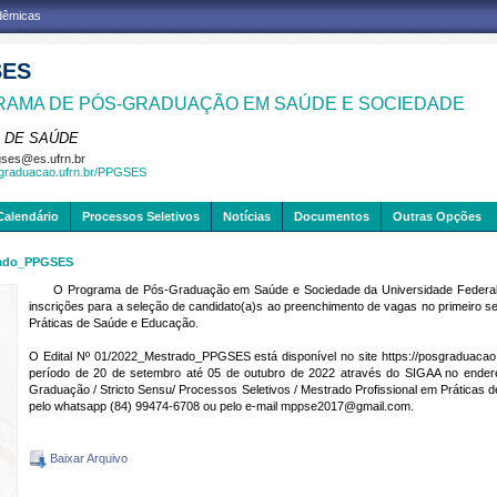
adêmicas
SES
AMA DE PÓS-GRADUAÇÃO EM SAÚDE E SOCIEDADE
 DE SAÚDE
ses@es.ufrn.br
sgraduacao.ufrn.br/PPGSES
Calendário
Processos Seletivos
Notícias
Documentos
Outras Opções
trado_PPGSES
O Programa de Pós-Graduação em Saúde e Sociedade da Universidade Federal do 
inscrições para a seleção de candidato(a)s ao preenchimento de vagas no primeiro s
Práticas de Saúde e Educação.
O Edital Nº 01/2022_Mestrado_PPGSES está disponível no site
https://posgraduaca
período de 20 de setembro até 05 de outubro de 2022 através do SIGAA no ender
Graduação / Stricto Sensu/ Processos Seletivos / Mestrado Profissional em Práticas
pelo whatsapp (84) 99474-6708 ou pelo e-mail mppse2017@gmail.com.
Baixar Arquivo