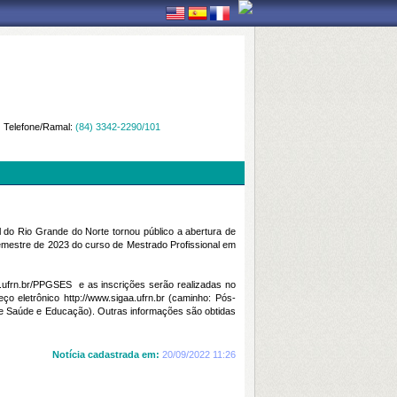
Telefone/Ramal:
(84) 3342-2290/101
Rio Grande do Norte tornou público a abertura de
emestre de 2023 do curso de Mestrado Profissional em
o.ufrn.br/PPGSES
e as inscrições serão realizadas no
eço eletrônico
http://www.sigaa.ufrn.br
(caminho: Pós-
 de Saúde e Educação). Outras informações são obtidas
Notícia cadastrada em:
20/09/2022 11:26