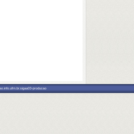
o.info.ufrn.br.sigaa03-producao