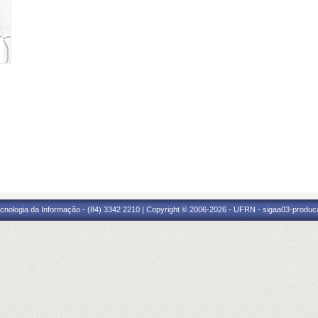
cnologia da Informação - (84) 3342 2210 | Copyright © 2006-2026 - UFRN - sigaa03-produca