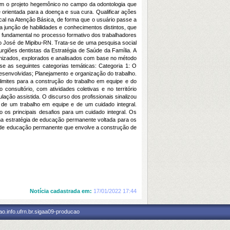
 com o projeto hegemônico no campo da odontologia que
orientada para a doença e sua cura. Qualificar ações
al na Atenção Básica, de forma que o usuário passe a
a junção de habilidades e conhecimentos distintos, que
 fundamental no processo formativo dos trabalhadores
São José de Mipibu-RN. Trata-se de uma pesquisa social
urgiões dentistas da Estratégia de Saúde da Família. A
rganizados, explorados e analisados com base no método
se as seguintes categorias temáticas: Categoria 1: O
desenvolvidas; Planejamento e organização do trabalho.
limites para a construção do trabalho em equipe e do
onsultório, com atividades coletivas e no território
ção assistida. O discurso dos profissionais sinalizou
s de um trabalho em equipe e de um cuidado integral.
 os principais desafios para um cuidado integral. Os
a estratégia de educação permanente voltada para os
a de educação permanente que envolve a construção de
Notícia cadastrada em:
17/01/2022 17:44
o.info.ufrn.br.sigaa09-producao