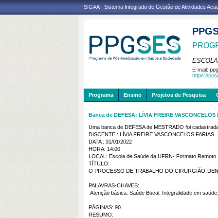
SIGAA - Sistema Integrado de Gestão de Atividades Ac
PPG
PROGR
ESCOLA
E-mail:
ppg
https://po
Programa
Ensino
Projetos de Pesquisa
Banca de DEFESA: LÍVIA FREIRE VASCONCELOS 
Uma banca de DEFESA de MESTRADO foi cadastrada 
DISCENTE : LÍVIA FREIRE VASCONCELOS FARIAS
DATA : 31/01/2022
HORA: 14:00
LOCAL: Escola de Saúde da UFRN- Formato Remoto
TÍTULO:
O PROCESSO DE TRABALHO DO CIRURGIÃO-DENTI
PALAVRAS-CHAVES:
Atenção básica. Saúde Bucal. Integralidade em saúde
PÁGINAS: 90
RESUMO: