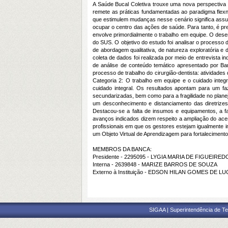
A Saúde Bucal Coletiva trouxe uma nova perspectiva p
remete as práticas fundamentadas ao paradigma flexn
que estimulem mudanças nesse cenário significa assu
ocupar o centro das ações de saúde. Para tanto, é pre
envolve primordialmente o trabalho em equipe. O des
do SUS. O objetivo do estudo foi analisar o processo 
de abordagem qualitativa, de natureza exploratória e 
coleta de dados foi realizada por meio de entrevista 
de análise de conteúdo temático apresentado por Bar
processo de trabalho do cirurgião-dentista: atividade
Categoria 2: O trabalho em equipe e o cuidado integ
cuidado integral. Os resultados apontam para um faz
secundarizadas, bem como para a fragilidade no plane
um desconhecimento e distanciamento das diretrizes 
Destacou-se a falta de insumos e equipamentos, a fa
avanços indicados dizem respeito a ampliação do ac
profissionais em que os gestores estejam igualmente
um Objeto Virtual de Aprendizagem para fortalecimento
MEMBROS DA BANCA:
Presidente - 2295095 - LYGIA MARIA DE FIGUEIRE
Interna - 2639848 - MARIZE BARROS DE SOUZA
Externo à Instituição - EDSON HILAN GOMES DE L
SIGAA | Superintendência de Te