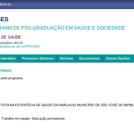
adêmicas
SES
AMA DE PÓS-GRADUAÇÃO EM SAÚDE E SOCIEDADE
 DE SAÚDE
ses@es.ufrn.br
sgraduacao.ufrn.br/PPGSES
Calendário
Processos Seletivos
Notícias
Documentos
Outras Opções
FARIAS
pelo programa.
STA NA ESTRATÉGIA DE SAÚDE DA FAMÍLIA DO MUNICÍPIO DE SÃO JOSÉ DE MIPIB
. Trabalho em equipe. Educação permanente.