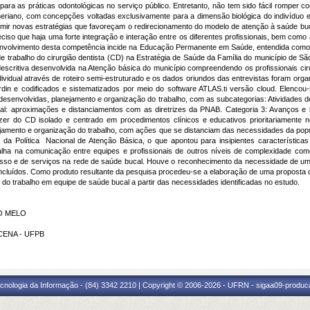
ara as práticas odontológicas no serviço público. Entretanto, não tem sido fácil romper
eriano, com concepções voltadas exclusivamente para a dimensão biológica do indivíduo e 
mir novas estratégias que favoreçam o redirecionamento do modelo de atenção à saúde buc
ciso que haja uma forte integração e interação entre os diferentes profissionais, bem como 
envolvimento desta competência incide na Educação Permanente em Saúde, entendida como
de trabalho do cirurgião dentista (CD) na Estratégia de Saúde da Família do município de 
descritiva desenvolvida na Atenção básica do município compreendendo os profissionais cir
individual através de roteiro semi-estruturado e os dados oriundos das entrevistas foram o
din e codificados e sistematizados por meio do software ATLAS.ti versão cloud. Elencou-
s desenvolvidas, planejamento e organização do trabalho, com as subcategorias: Atividades 
ral: aproximações e distanciamentos com as diretrizes da PNAB. Categoria 3: Avanços e 
er do CD isolado e centrado em procedimentos clínicos e educativos prioritariamente no c
jamento e organização do trabalho, com ações que se distanciam das necessidades da popula
da Política Nacional de Atenção Básica, o que apontou para insipientes característica
lha na comunicação entre equipes e profissionais de outros níveis de complexidade como
esso e de serviços na rede de saúde bucal. Houve o reconhecimento da necessidade de um
 incluídos. Como produto resultante da pesquisa procedeu-se a elaboração de uma propost
 do trabalho em equipe de saúde bucal a partir das necessidades identificadas no estudo.
DO MELO
UCENA - UFPB
cnologia da Informação - (84) 3342 2210 | Copyright © 2006-2026 - UFRN - sigaa09-produca