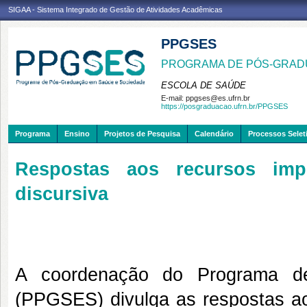
SIGAA - Sistema Integrado de Gestão de Atividades Acadêmicas
PPGSES
PROGRAMA DE PÓS-GRAD
ESCOLA DE SAÚDE
E-mail:
ppgses@es.ufrn.br
https://posgraduacao.ufrn.br/PPGSES
Programa
Ensino
Projetos de Pesquisa
Calendário
Processos Selet
Respostas aos recursos imp
discursiva
A coordenação do Programa d
(PPGSES) divulga as respostas ao