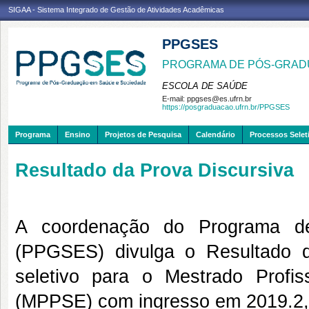
SIGAA - Sistema Integrado de Gestão de Atividades Acadêmicas
PPGSES
PROGRAMA DE PÓS-GRAD
ESCOLA DE SAÚDE
E-mail:
ppgses@es.ufrn.br
https://posgraduacao.ufrn.br/PPGSES
Programa
Ensino
Projetos de Pesquisa
Calendário
Processos Selet
Resultado da Prova Discursiva
A coordenação do Programa d
(PPGSES) divulga o Resultado d
seletivo para o Mestrado Prof
(MPPSE) com ingresso em 2019.2,