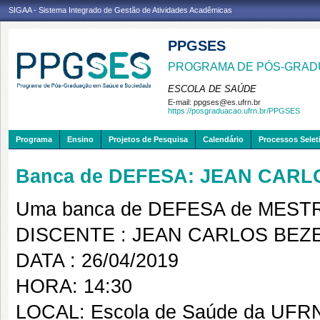
SIGAA - Sistema Integrado de Gestão de Atividades Acadêmicas
PPGSES
PROGRAMA DE PÓS-GRAD
ESCOLA DE SAÚDE
E-mail:
ppgses@es.ufrn.br
https://posgraduacao.ufrn.br/PPGSES
Programa
Ensino
Projetos de Pesquisa
Calendário
Processos Selet
Banca de DEFESA: JEAN CAR
Uma banca de DEFESA de MESTRAD
DISCENTE : JEAN CARLOS BEZ
DATA : 26/04/2019
HORA: 14:30
LOCAL: Escola de Saúde da UFR