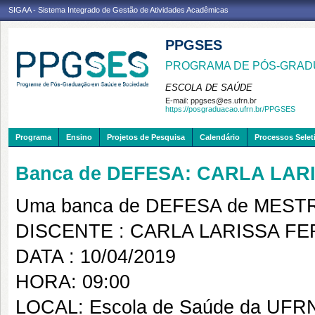
SIGAA - Sistema Integrado de Gestão de Atividades Acadêmicas
PPGSES
PROGRAMA DE PÓS-GRAD
ESCOLA DE SAÚDE
E-mail:
ppgses@es.ufrn.br
https://posgraduacao.ufrn.br/PPGSES
Programa
Ensino
Projetos de Pesquisa
Calendário
Processos Selet
Banca de DEFESA: CARLA LAR
Uma banca de DEFESA de MESTRAD
DISCENTE : CARLA LARISSA F
DATA : 10/04/2019
HORA: 09:00
LOCAL: Escola de Saúde da UFRN