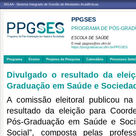
SIGAA - Sistema Integrado de Gestão de Atividades Acadêmicas
PPGSES
PROGRAMA DE PÓS-GRAD
ESCOLA DE SAÚDE
E-mail:
ppgses@es.ufrn.br
https://posgraduacao.ufrn.br/PPGSES
Programa
Ensino
Projetos de Pesquisa
Calendário
Processos Selet
Divulgado o resultado da ele
Graduação em Saúde e Socieda
A comissão eleitoral publicou na
resultado da eleição para Coor
Pós-Graduação em Saúde e Soci
Social”, composta pelas profes