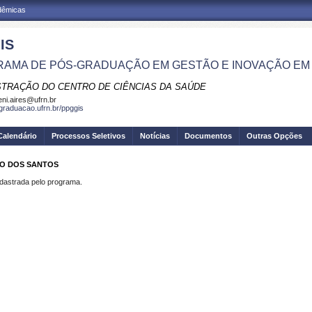
adêmicas
IS
AMA DE PÓS-GRADUAÇÃO EM GESTÃO E INOVAÇÃO EM
STRAÇÃO DO CENTRO DE CIÊNCIAS DA SAÚDE
eni.aires@ufrn.br
sgraduacao.ufrn.br/ppggis
Calendário
Processos Seletivos
Notícias
Documentos
Outras Opções
NO DOS SANTOS
strada pelo programa.