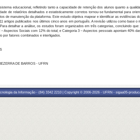
 sistema educacional, refletindo tanto a capacidade de retenção dos alunos quanto a qualid
de de relatórios detalhados e estatisticamente corretos tornou-se fundamental para orie
tos de manutenção da plataforma. Este estudo objetiva mapear e identificar as evidências 
1 artigos publicados nos últimos cinco anos em português. A revisão utilizou como base o
ara detalhar a análise, os estudos foram organizados em três categorias, concluindo que: 
 – Aspectos Sociais com 12% do total; e Categoria 3 – Aspectos pessoais apontam 40% das 
do por fatores combinados e interligados.
NS
LI BEZERRA DE BARROS - UFRN
cnologia da Informação - (84) 3342 2210 | Copyright © 2006-2026 - UFRN - sigaa05-produca