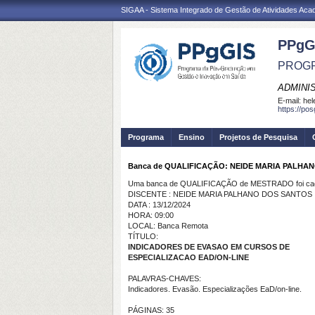
SIGAA - Sistema Integrado de Gestão de Atividades Ac
PPgG
PROGR
ADMINI
E-mail:
hel
https://po
Programa
Ensino
Projetos de Pesquisa
Banca de QUALIFICAÇÃO: NEIDE MARIA PALHA
Uma banca de QUALIFICAÇÃO de MESTRADO foi cada
DISCENTE : NEIDE MARIA PALHANO DOS SANTOS
DATA : 13/12/2024
HORA: 09:00
LOCAL: Banca Remota
TÍTULO:
INDICADORES DE EVASAO EM CURSOS DE
ESPECIALIZACAO EAD/ON-LINE
PALAVRAS-CHAVES:
Indicadores. Evasão. Especializações EaD/on-line.
PÁGINAS: 35