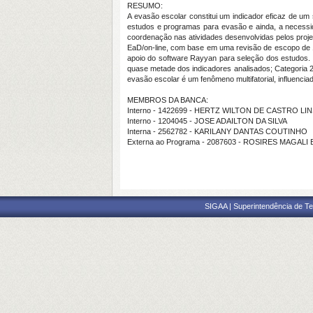
RESUMO:
A evasão escolar constitui um indicador eficaz de um
estudos e programas para evasão e ainda, a necessida
coordenação nas atividades desenvolvidas pelos proje
EaD/on-line, com base em uma revisão de escopo de 1
apoio do software Rayyan para seleção dos estudos. P
quase metade dos indicadores analisados; Categoria 2
evasão escolar é um fenômeno multifatorial, influencia
MEMBROS DA BANCA:
Interno - 1422699 - HERTZ WILTON DE CASTRO LI
Interno - 1204045 - JOSE ADAILTON DA SILVA
Interna - 2562782 - KARILANY DANTAS COUTINHO
Externa ao Programa - 2087603 - ROSIRES MAGA
SIGAA | Superintendência de Te