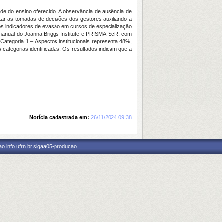
ade do ensino oferecido. A observância de ausência de
ntar as tomadas de decisões dos gestores auxiliando a
dos indicadores de evasão em cursos de especialização
 manual do Joanna Briggs Institute e PRISMA-ScR, com
Categoria 1 – Aspectos institucionais representa 48%,
categorias identificadas. Os resultados indicam que a
Notícia cadastrada em:
26/11/2024 09:38
o.info.ufrn.br.sigaa05-producao