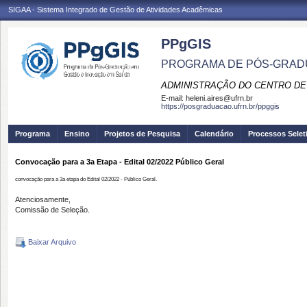
SIGAA - Sistema Integrado de Gestão de Atividades Acadêmicas
PPgGIS
PROGRAMA DE PÓS-GRAD
ADMINISTRAÇÃO DO CENTRO DE
E-mail:
heleni.aires@ufrn.br
https://posgraduacao.ufrn.br/ppggis
Programa
Ensino
Projetos de Pesquisa
Calendário
Processos Selet
Convocação para a 3a Etapa - Edital 02/2022 Público Geral
convocação para a 3a etapa do Edital 02/2022 - Público Geral.
Atenciosamente,
Comissão de Seleção.
Baixar Arquivo