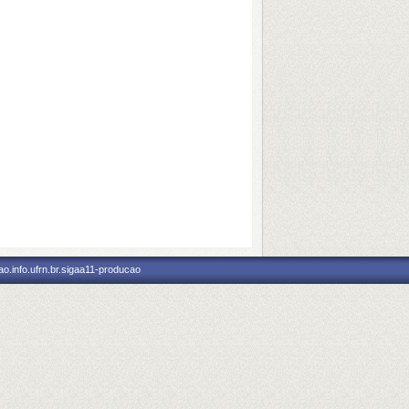
o.info.ufrn.br.sigaa11-producao