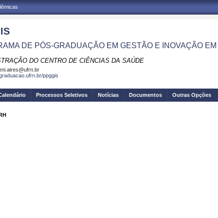
adêmicas
IS
AMA DE PÓS-GRADUAÇÃO EM GESTÃO E INOVAÇÃO EM
STRAÇÃO DO CENTRO DE CIÊNCIAS DA SAÚDE
eni.aires@ufrn.br
sgraduacao.ufrn.br/ppggis
Calendário
Processos Seletivos
Notícias
Documentos
Outras Opções
ERH