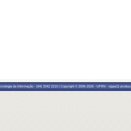
cnologia da Informação - (84) 3342 2210 | Copyright © 2006-2026 - UFRN - sigaa11-produca