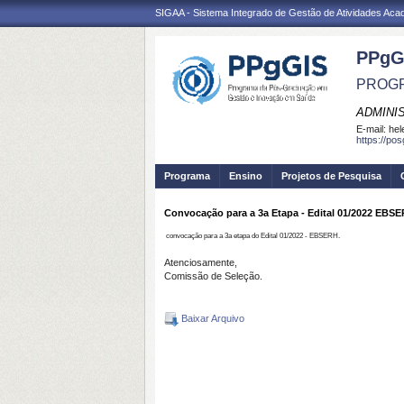
SIGAA - Sistema Integrado de Gestão de Atividades Ac
PPgG
PROGR
ADMINI
E-mail:
hel
https://po
Programa
Ensino
Projetos de Pesquisa
Convocação para a 3a Etapa - Edital 01/2022 EBS
convocação para a 3a etapa do Edital 01/2022 - EBSERH.
Atenciosamente,
Comissão de Seleção.
Baixar Arquivo