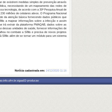
ar de existirem medidas simples de prevenção através
 pública, necessitando de um mapeamento das redes de
essa tecnologia, de acordo com a 30ª Pesquisa Anual de
 230 milhões de celulares ativos. O Programa Nacional
ade da atenção básica fornecendo dados públicos que
ífilis a mapear informações sobre a infecção e assim
que irá extrair da plataforma PMAQAB, dados sobre as
ção dessas unidades de saúde, fornecer informações de
lhou no combate a Sífilis e precisa de novos projetos
à Sífilis além de se tornar um módulo para um sistema
Notícia cadastrada em:
14/12/2020 11:16
o.info.ufrn.br.sigaa02-producao