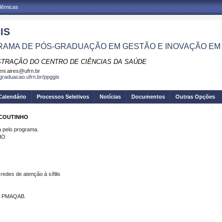
adêmicas
IS
AMA DE PÓS-GRADUAÇÃO EM GESTÃO E INOVAÇÃO EM
STRAÇÃO DO CENTRO DE CIÊNCIAS DA SAÚDE
eni.aires@ufrn.br
sgraduacao.ufrn.br/ppggis
Calendário
Processos Seletivos
Notícias
Documentos
Outras Opções
 COUTINHO
pelo programa.
HO
redes de atenção à sífilis
r e PMAQAB.