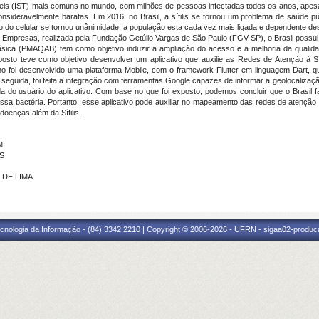
íveis (IST) mais comuns no mundo, com milhões de pessoas infectadas todos os anos, apes
onsideravelmente baratas. Em 2016, no Brasil, a sífilis se tornou um problema de saúde
 uso do celular se tornou unânimidade, a população esta cada vez mais ligada e dependente d
Empresas, realizada pela Fundação Getúlio Vargas de São Paulo (FGV-SP), o Brasil possui
sica (PMAQAB) tem como objetivo induzir a ampliação do acesso e a melhoria da qualid
osto teve como objetivo desenvolver um aplicativo que auxilie as Redes de Atenção à S
ho foi desenvolvido uma plataforma Mobile, com o framework Flutter em linguagem Dart, 
 seguida, foi feita a integração com ferramentas Google capazes de informar a geolocaliza
do usuário do aplicativo. Com base no que foi exposto, podemos concluir que o Brasil fa
essa bactéria. Portanto, esse aplicativo pode auxiliar no mapeamento das redes de atenção 
oenças além da Sífilis.
M
NS
 DE LIMA
cnologia da Informação - (84) 3342 2210 | Copyright © 2006-2026 - UFRN - sigaa02-produca