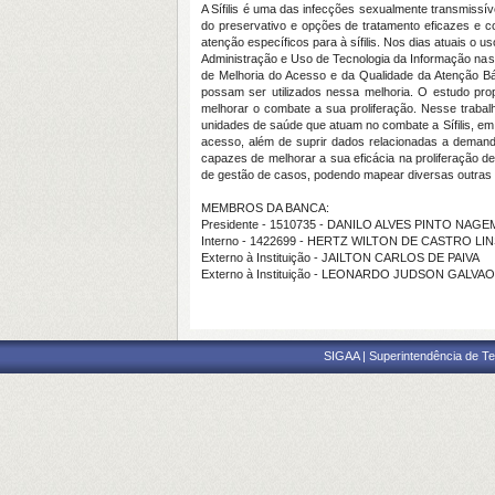
A Sífilis é uma das infecções sexualmente transmiss
do preservativo e opções de tratamento eficazes e c
atenção específicos para à sífilis. Nos dias atuais o
Administração e Uso de Tecnologia da Informação nas 
de Melhoria do Acesso e da Qualidade da Atenção Bá
possam ser utilizados nessa melhoria. O estudo prop
melhorar o combate a sua proliferação. Nesse trabal
unidades de saúde que atuam no combate a Sífilis, em
acesso, além de suprir dados relacionadas a demanda 
capazes de melhorar a sua eficácia na proliferação d
de gestão de casos, podendo mapear diversas outras d
MEMBROS DA BANCA:
Presidente - 1510735 - DANILO ALVES PINTO NAGE
Interno - 1422699 - HERTZ WILTON DE CASTRO LI
Externo à Instituição - JAILTON CARLOS DE PAIVA
Externo à Instituição - LEONARDO JUDSON GALVAO
SIGAA | Superintendência de Te