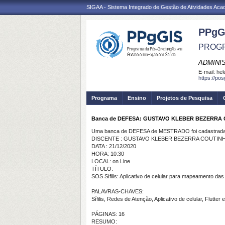
SIGAA - Sistema Integrado de Gestão de Atividades Ac
PPgG
PROGR
ADMINI
E-mail:
hel
https://po
Programa
Ensino
Projetos de Pesquisa
Banca de DEFESA: GUSTAVO KLEBER BEZERRA
Uma banca de DEFESA de MESTRADO foi cadastrada 
DISCENTE : GUSTAVO KLEBER BEZERRA COUTIN
DATA : 21/12/2020
HORA: 10:30
LOCAL: on Line
TÍTULO:
SOS Sífilis: Aplicativo de celular para mapeamento das 
PALAVRAS-CHAVES:
Sífilis, Redes de Atenção, Aplicativo de celular, Flutte
PÁGINAS: 16
RESUMO: