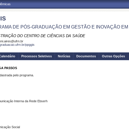
adêmicas
IS
AMA DE PÓS-GRADUAÇÃO EM GESTÃO E INOVAÇÃO EM
STRAÇÃO DO CENTRO DE CIÊNCIAS DA SAÚDE
eni.aires@ufrn.br
sgraduacao.ufrn.br/ppggis
Calendário
Processos Seletivos
Notícias
Documentos
Outras Opções
GA PASSOS
strada pelo programa.
municação Interna da Rede Ebserh
icação Social