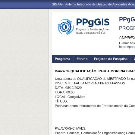
SIGAA - Sistema Integrado de Gestão de Atividades Ac
PPgG
PROGR
ADMINI
E-mail:
hel
https://po
Programa
Ensino
Projetos de Pesquisa
Banca de QUALIFICAÇÃO: PAULA MORENA BRA
Uma banca de QUALIFICAÇÃO de MESTRADO foi cada
DISCENTE : PAULA MORENA BRAGA PASSOS
DATA : 08/12/2020
HORA: 09:00
LOCAL: GoogleMeet
TÍTULO:
Podcasts como Instrumento de Fortalecimento da Co
PALAVRAS-CHAVES:
Ebserh; Podcast, Comunicação Organizacional; Comun