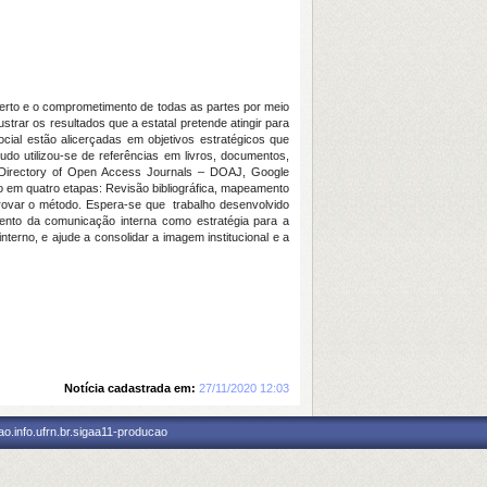
berto e o comprometimento de todas as partes por meio
trar os resultados que a estatal pretende atingir para
cial estão alicerçadas em objetivos estratégicos que
udo utilizou-se de referências em livros, documentos,
 e Directory of Open Access Journals – DOAJ, Google
o em quatro etapas: Revisão bibliográfica, mapeamento
provar o método. Espera-se que trabalho desenvolvido
imento da comunicação interna como estratégia para a
erno, e ajude a consolidar a imagem institucional e a
Notícia cadastrada em:
27/11/2020 12:03
o.info.ufrn.br.sigaa11-producao