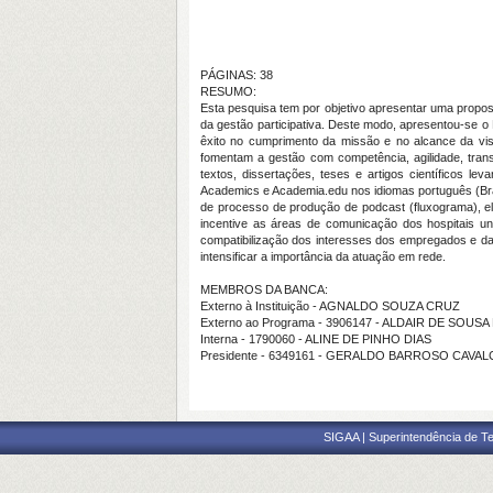
PÁGINAS: 38
RESUMO:
Esta pesquisa tem por objetivo apresentar uma propos
da gestão participativa. Deste modo, apresentou-se o 
êxito no cumprimento da missão e no alcance da visã
fomentam a gestão com competência, agilidade, transp
textos, dissertações, teses e artigos científicos 
Academics e Academia.edu nos idiomas português (Bras
de processo de produção de podcast (fluxograma), el
incentive as áreas de comunicação dos hospitais uni
compatibilização dos interesses dos empregados e da 
intensificar a importância da atuação em rede.
MEMBROS DA BANCA:
Externo à Instituição - AGNALDO SOUZA CRUZ
Externo ao Programa - 3906147 - ALDAIR DE SOUSA
Interna - 1790060 - ALINE DE PINHO DIAS
Presidente - 6349161 - GERALDO BARROSO CAVA
SIGAA | Superintendência de Te