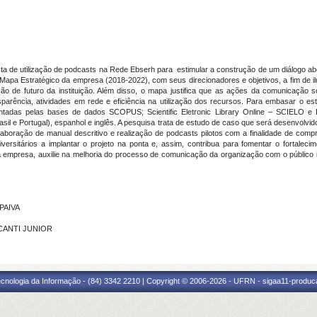
ta de utilização de podcasts na Rede Ebserh para estimular a construção de um diálogo a
Mapa Estratégico da empresa (2018-2022), com seus direcionadores e objetivos, a fim de ilus
o de futuro da instituição. Além disso, o mapa justifica que as ações da comunicação so
arência, atividades em rede e eficiência na utilização dos recursos. Para embasar o est
levantadas pelas bases de dados SCOPUS; Scientific Eletronic Library Online – SCIELO
il e Portugal), espanhol e inglês. A pesquisa trata de estudo de caso que será desenvolvid
aboração de manual descritivo e realização de podcasts pilotos com a finalidade de com
versitários a implantar o projeto na ponta e, assim, contribua para fomentar o fortalec
empresa, auxilie na melhoria do processo de comunicação da organização com o público int
 PAIVA
LCANTI JUNIOR
cnologia da Informação - (84) 3342 2210 | Copyright © 2006-2026 - UFRN - sigaa11-produca