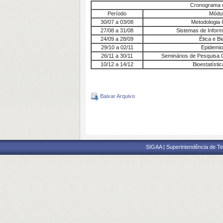
Cronograma 
Período
Módu
30/07 a 03/08
Metodologia C
27/08 a 31/08
Sistemas de Infor
24/09 a 28/09
Ética e Bi
29/10 a 02/11
Epidemio
26/11 a 30/11
Seminários de Pesquisa C
10/12 a 14/12
Bioestatísti
Baixar Arquivo
SIGAA | Superintendência de Te