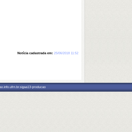
Notícia cadastrada em:
25/06/2018 11:52
o.info.ufrn.br.sigaa13-producao