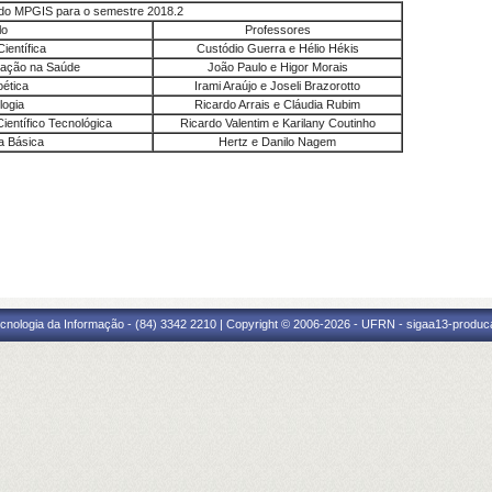
do MPGIS para o semestre 2018.2
lo
Professores
ientífica
Custódio Guerra e Hélio Hékis
mação na Saúde
João Paulo e Higor Morais
oética
Irami Araújo e Joseli Brazorotto
logia
Ricardo Arrais e Cláudia Rubim
ientífico Tecnológica
Ricardo Valentim e Karilany Coutinho
ca Básica
Hertz e Danilo Nagem
cnologia da Informação - (84) 3342 2210 | Copyright © 2006-2026 - UFRN - sigaa13-produca