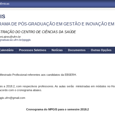
adêmicas
IS
AMA DE PÓS-GRADUAÇÃO EM GESTÃO E INOVAÇÃO EM
STRAÇÃO DO CENTRO DE CIÊNCIAS DA SAÚDE
eni.aires@ufrn.br
sgraduacao.ufrn.br/ppggis
Calendário
Processos Seletivos
Notícias
Documentos
Outras Opções
o Mestrado Profissional referentes aos candidatos da EBSERH.
 a 2018.2, com respectivos professores. As aulas serão ministradas em módulos no Hospit
 acordo com o cronograma abaixo.
pggis.ufrn@gmail.com
Cronograma do MPGIS para o semestre 2018.2