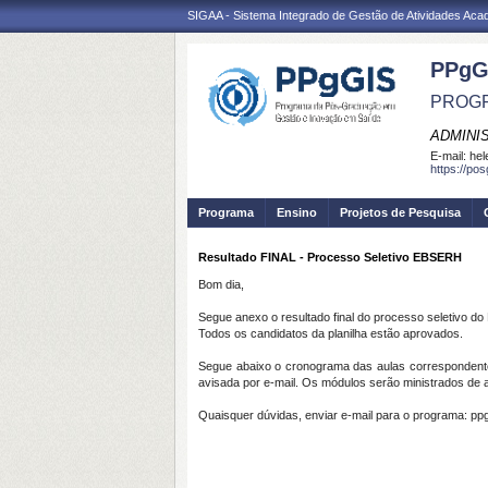
SIGAA - Sistema Integrado de Gestão de Atividades Ac
PPgG
PROGR
ADMINI
E-mail:
hel
https://po
Programa
Ensino
Projetos de Pesquisa
Resultado FINAL - Processo Seletivo EBSERH
Bom dia,
Segue anexo o resultado final do processo seletivo d
Todos os candidatos da planilha estão aprovados.
Segue abaixo o cronograma das aulas correspondentes
avisada por e-mail. Os módulos serão ministrados de
Quaisquer dúvidas, enviar e-mail para o programa: p