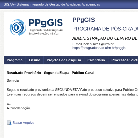
SIGAA - Sistema Integrado de Gestão de Atividades Acadêmicas
PPgGIS
PROGRAMA DE PÓS-GRAD
ADMINISTRAÇÃO DO CENTRO DE
E-mail:
heleni.aires@ufrn.br
https://posgraduacao.ufrn.br/ppggis
Programa
Ensino
Projetos de Pesquisa
Calendário
Processos Selet
Resultado Provisório - Segunda Etapa - Público Geral
Bom dia
Segue o resultado provisório da SEGUNDA ETAPA do processo seletivo para Público Ge
Eventuais recursos devem ser enviados para o e-mail do programa apenas nas datas pr
att,
A Coordenação.
Baixar Arquivo