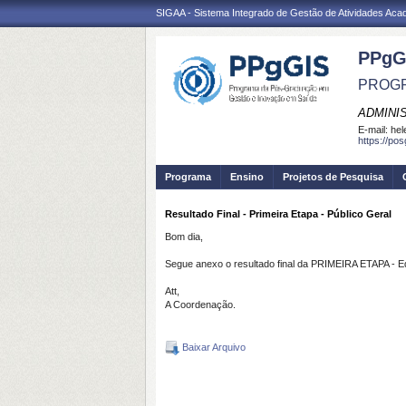
SIGAA - Sistema Integrado de Gestão de Atividades Ac
PPgG
PROGR
ADMINI
E-mail:
hel
https://po
Programa
Ensino
Projetos de Pesquisa
Resultado Final - Primeira Etapa - Público Geral
Bom dia,
Segue anexo o resultado final da PRIMEIRA ETAPA - Edi
Att,
A Coordenação.
Baixar Arquivo