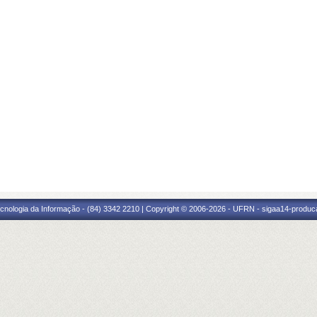
cnologia da Informação - (84) 3342 2210 | Copyright © 2006-2026 - UFRN - sigaa14-produca