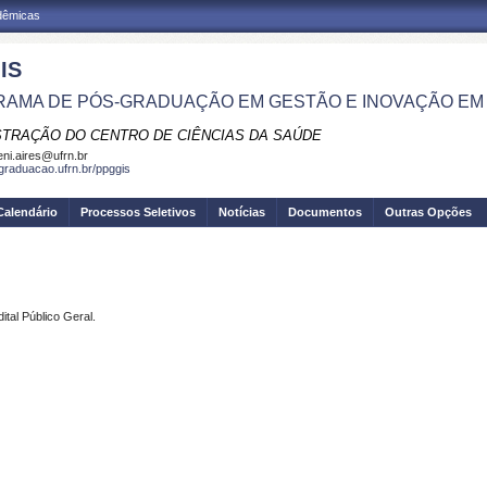
adêmicas
IS
AMA DE PÓS-GRADUAÇÃO EM GESTÃO E INOVAÇÃO EM
STRAÇÃO DO CENTRO DE CIÊNCIAS DA SAÚDE
eni.aires@ufrn.br
sgraduacao.ufrn.br/ppggis
Calendário
Processos Seletivos
Notícias
Documentos
Outras Opções
tal Público Geral.