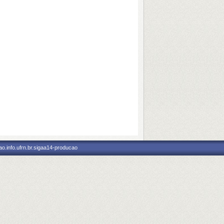
o.info.ufrn.br.sigaa14-producao