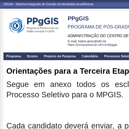
SIGAA - Sistema Integrado de Gestão de Atividades Acadêmicas
PPgGIS
PROGRAMA DE PÓS-GRAD
ADMINISTRAÇÃO DO CENTRO DE
E-mail:
heleni.aires@ufrn.br
https://posgraduacao.ufrn.br/ppggis
Programa
Ensino
Projetos de Pesquisa
Calendário
Processos Selet
Orientações para a Terceira Etap
Segue em anexo todos os escla
Processo Seletivo para o MPGIS.
Cada candidato deverá enviar, a p