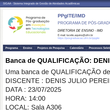
SIGAA - Sistema Integrado de Gestão de Atividades Acadêmicas
PPgITE/IMD
PROGRAMA DE PÓS-GRAD
DIRETORIA DE ENSINO - IMD
E-mail:
lucelio.aquino@ufrn.br
https://posgraduacao.ufrn.br/ppgite
Programa
Ensino
Projetos de Pesquisa
Calendário
Processos Selet
Banca de QUALIFICAÇÃO: DEN
Uma banca de QUALIFICAÇÃO de 
DISCENTE : DENIS JULIO PERE
DATA : 23/07/2025
HORA: 14:00
LOCAL: Sala A306