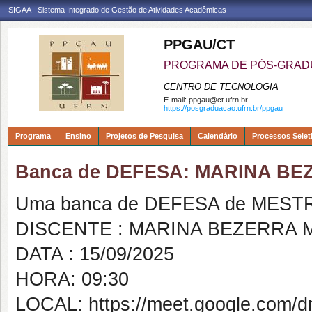
SIGAA - Sistema Integrado de Gestão de Atividades Acadêmicas
PPGAU/CT
PROGRAMA DE PÓS-GRAD
CENTRO DE TECNOLOGIA
E-mail:
ppgau@ct.ufrn.br
https://posgraduacao.ufrn.br/ppgau
Programa
Ensino
Projetos de Pesquisa
Calendário
Processos Selet
Banca de DEFESA: MARINA B
Uma banca de DEFESA de MESTRAD
DISCENTE : MARINA BEZERRA
DATA : 15/09/2025
HORA: 09:30
LOCAL: https://meet.google.com/