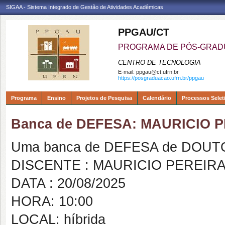
SIGAA - Sistema Integrado de Gestão de Atividades Acadêmicas
PPGAU/CT
PROGRAMA DE PÓS-GRAD
CENTRO DE TECNOLOGIA
E-mail:
ppgau@ct.ufrn.br
https://posgraduacao.ufrn.br/ppgau
Programa
Ensino
Projetos de Pesquisa
Calendário
Processos Selet
Banca de DEFESA: MAURICIO 
Uma banca de DEFESA de DOUTOR
DISCENTE : MAURICIO PEREIR
DATA : 20/08/2025
HORA: 10:00
LOCAL: híbrida