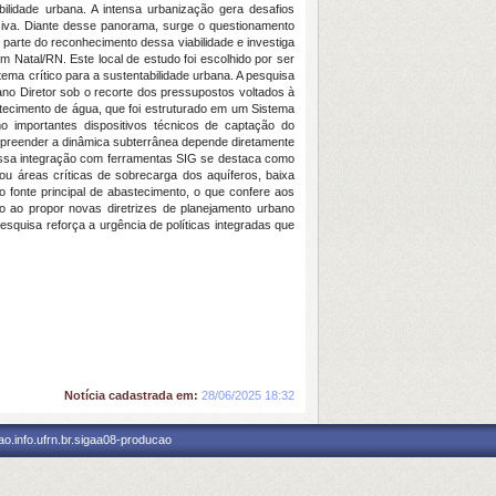
ilidade urbana. A intensa urbanização gera desafios
siva. Diante desse panorama, surge o questionamento
parte do reconhecimento dessa viabilidade e investiga
 Natal/RN. Este local de estudo foi escolhido por ser
ema crítico para a sustentabilidade urbana. A pesquisa
no Diretor sob o recorte dos pressupostos voltados à
astecimento de água, que foi estruturado em um Sistema
 importantes dispositivos técnicos de captação do
mpreender a dinâmica subterrânea depende diretamente
 Essa integração com ferramentas SIG se destaca como
cou áreas críticas de sobrecarga dos aquíferos, baixa
fonte principal de abastecimento, o que confere aos
o ao propor novas diretrizes de planejamento urbano
esquisa reforça a urgência de políticas integradas que
Notícia cadastrada em:
28/06/2025 18:32
o.info.ufrn.br.sigaa08-producao