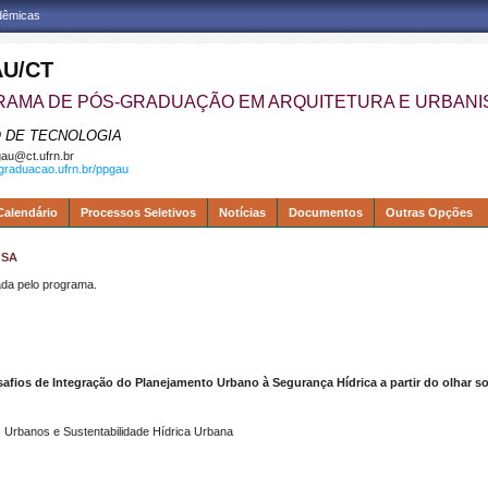
adêmicas
U/CT
AMA DE PÓS-GRADUAÇÃO EM ARQUITETURA E URBAN
 DE TECNOLOGIA
au@ct.ufrn.br
sgraduacao.ufrn.br/ppgau
Calendário
Processos Seletivos
Notícias
Documentos
Outras Opções
OSA
a pelo programa.
os de Integração do Planejamento Urbano à Segurança Hídrica a partir do olhar s
 Urbanos e Sustentabilidade Hídrica Urbana