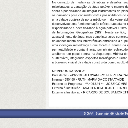
No contexto de mudanças climáticas e desafios soci
relacionados a captação de água potável e manejo d
sobre a possibilidade de integrar instrumentos de pl
os caminhos para consolidar estas possibilidades de 
uma cidade costeira de porte médio com alta vulnerabi
desenvolveu uma fundamentação teórica pautada no co
disponibilidade e acessibilidade à água potável. Util
de Informações Geográficas (SIG). Neste sentido,
abastecimento de água, mas como interfaces concreta
do conhecimento das interferências antrópicas à sup
uma inovação metodológica que facilita a análise da 
permeabilidade e contaminação por nitrato, sobretu
aquíferos um papel central na Segurança Hídrica do
sustentável, integrando aspectos hidrológicos e urban
articulem o visível da cidade construída com o oculto 
MEMBROS DA BANCA:
Presidente - 2432718 - ALEXSANDRO FERREIRA C
Interna - 350489 - RUTH MARIA DA COSTA ATAIDE
Externo ao Programa - ***.406.644-** - JOSÉ GOM
Externa à Instituição - ANA CLAUDIA DUARTE CAR
Externo à Instituição - RICARDO DE SOUSA MORET
SIGAA | Superintendência de Te