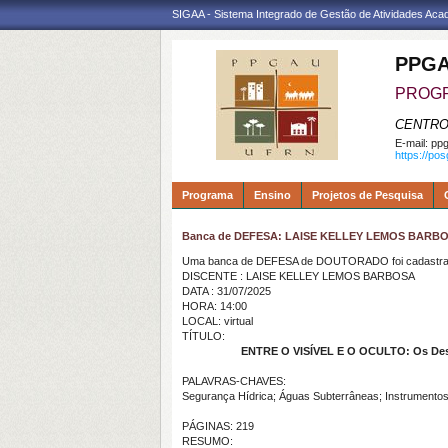
SIGAA - Sistema Integrado de Gestão de Atividades Ac
PPGA
PROGR
CENTRO
E-mail:
ppg
https://po
Programa
Ensino
Projetos de Pesquisa
Banca de DEFESA: LAISE KELLEY LEMOS BARB
Uma banca de DEFESA de DOUTORADO foi cadastrad
DISCENTE : LAISE KELLEY LEMOS BARBOSA
DATA : 31/07/2025
HORA: 14:00
LOCAL: virtual
TÍTULO:
ENTRE O VISÍVEL E O OCULTO: Os Desafi
PALAVRAS-CHAVES:
Segurança Hídrica; Águas Subterrâneas; Instrumentos
PÁGINAS: 219
RESUMO: