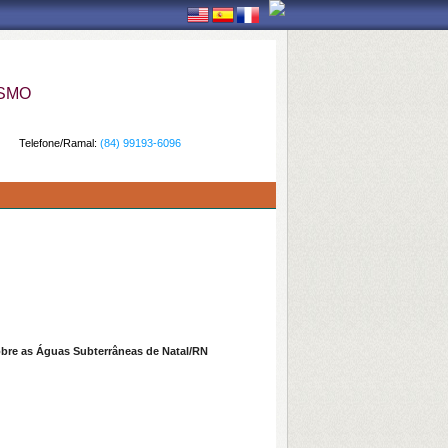
ISMO
Telefone/Ramal:
(84) 99193-6096
obre as Águas Subterrâneas de Natal/RN