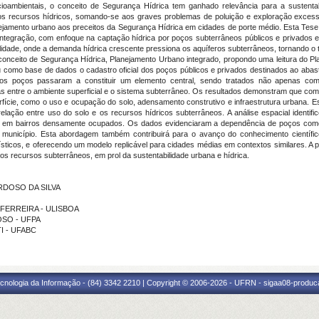
oambientais, o conceito de Segurança Hídrica tem ganhado relevância para a sustentab
os recursos hídricos, somando-se aos graves problemas de poluição e exploração exces
anejamento urbano aos preceitos da Segurança Hídrica em cidades de porte médio. Esta Tese 
integração, com enfoque na captação hídrica por poços subterrâneos públicos e privados em
lidade, onde a demanda hídrica crescente pressiona os aquíferos subterrâneos, tornando o t
nceito de Segurança Hídrica, Planejamento Urbano integrado, propondo uma leitura do Pla
izou como base de dados o cadastro oficial dos poços públicos e privados destinados ao ab
 os poços passaram a constituir um elemento central, sendo tratados não apenas como
s entre o ambiente superficial e o sistema subterrâneo. Os resultados demonstram que co
erfície, como o uso e ocupação do solo, adensamento construtivo e infraestrutura urbana.
relação entre uso do solo e os recursos hídricos subterrâneos. A análise espacial identifi
do em bairros densamente ocupados. Os dados evidenciaram a dependência de poços como 
 município. Esta abordagem também contribuirá para o avanço do conhecimento científic
ísticos, e oferecendo um modelo replicável para cidades médias em contextos similares. A p
dos recursos subterrâneos, em prol da sustentabilidade urbana e hídrica.
ARDOSO DA SILVA
ES FERREIRA - ULISBOA
DOSO - UFPA
TI - UFABC
cnologia da Informação - (84) 3342 2210 | Copyright © 2006-2026 - UFRN - sigaa08-produca