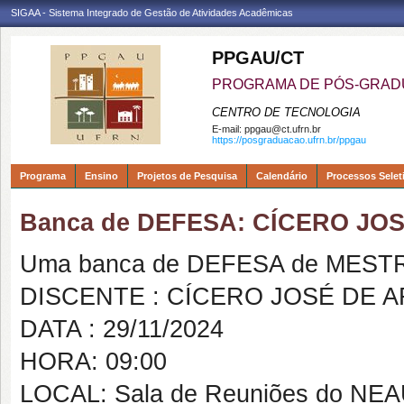
SIGAA - Sistema Integrado de Gestão de Atividades Acadêmicas
PPGAU/CT
PROGRAMA DE PÓS-GRAD
CENTRO DE TECNOLOGIA
E-mail:
ppgau@ct.ufrn.br
https://posgraduacao.ufrn.br/ppgau
Programa
Ensino
Projetos de Pesquisa
Calendário
Processos Selet
Banca de DEFESA: CÍCERO JO
Uma banca de DEFESA de MESTRAD
DISCENTE : CÍCERO JOSÉ DE A
DATA : 29/11/2024
HORA: 09:00
LOCAL: Sala de Reuniões do NE