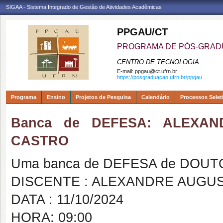
SIGAA - Sistema Integrado de Gestão de Atividades Acadêmicas
PPGAU/CT
PROGRAMA DE PÓS-GRAD
CENTRO DE TECNOLOGIA
E-mail:
ppgau@ct.ufrn.br
https://posgraduacao.ufrn.br/ppgau
Programa
Ensino
Projetos de Pesquisa
Calendário
Processos Selet
Banca de DEFESA: ALEXA
CASTRO
Uma banca de DEFESA de DOUTOR
DISCENTE : ALEXANDRE AUGU
DATA : 11/10/2024
HORA: 09:00