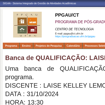
SIGAA - Sistema Integrado de Gestão de Atividades Acadêmicas
PPGAU/CT
PROGRAMA DE PÓS-GRAD
CENTRO DE TECNOLOGIA
E-mail:
ppgau@ct.ufrn.br
https://posgraduacao.ufrn.br/ppgau
Programa
Ensino
Projetos de Pesquisa
Calendário
Processos Selet
Banca de QUALIFICAÇÃO: LA
Uma banca de QUALIFICAÇÃO
programa.
DISCENTE : LAISE KELLEY LE
DATA : 31/10/2024
HORA: 13:30