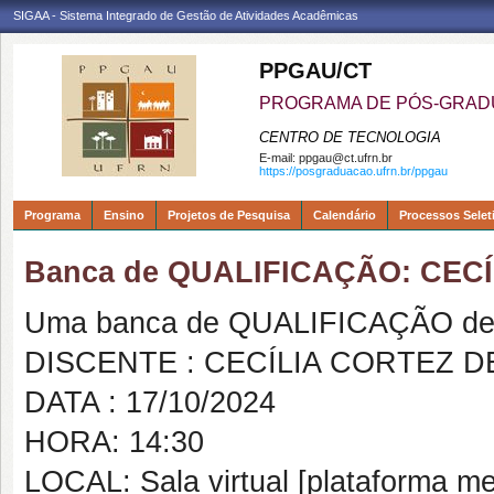
SIGAA - Sistema Integrado de Gestão de Atividades Acadêmicas
PPGAU/CT
PROGRAMA DE PÓS-GRAD
CENTRO DE TECNOLOGIA
E-mail:
ppgau@ct.ufrn.br
https://posgraduacao.ufrn.br/ppgau
Programa
Ensino
Projetos de Pesquisa
Calendário
Processos Selet
Banca de QUALIFICAÇÃO: CEC
Uma banca de QUALIFICAÇÃO de 
DISCENTE : CECÍLIA CORTEZ D
DATA : 17/10/2024
HORA: 14:30
LOCAL: Sala virtual [plataforma me