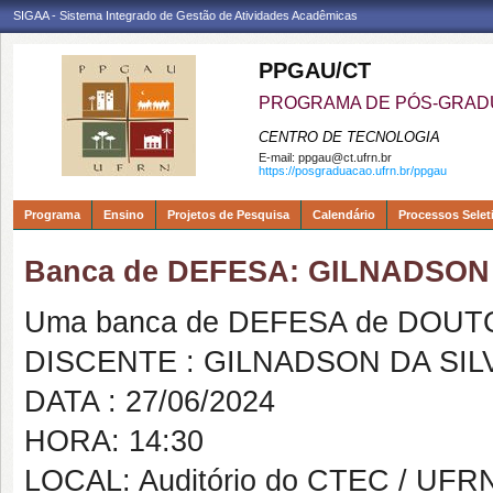
SIGAA - Sistema Integrado de Gestão de Atividades Acadêmicas
PPGAU/CT
PROGRAMA DE PÓS-GRAD
CENTRO DE TECNOLOGIA
E-mail:
ppgau@ct.ufrn.br
https://posgraduacao.ufrn.br/ppgau
Programa
Ensino
Projetos de Pesquisa
Calendário
Processos Selet
Banca de DEFESA: GILNADSON
Uma banca de DEFESA de DOUTOR
DISCENTE : GILNADSON DA SI
DATA : 27/06/2024
HORA: 14:30
LOCAL: Auditório do CTEC / UFR