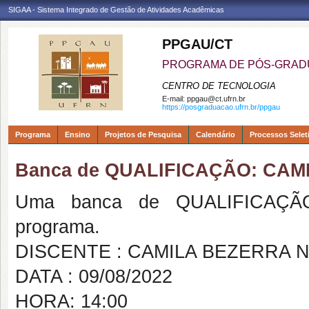
SIGAA - Sistema Integrado de Gestão de Atividades Acadêmicas
PPGAU/CT
PROGRAMA DE PÓS-GRAD
CENTRO DE TECNOLOGIA
E-mail:
ppgau@ct.ufrn.br
https://posgraduacao.ufrn.br/ppgau
Programa
Ensino
Projetos de Pesquisa
Calendário
Processos Selet
Banca de QUALIFICAÇÃO: CA
Uma banca de QUALIFICAÇÃO
programa.
DISCENTE : CAMILA BEZERRA 
DATA : 09/08/2022
HORA: 14:00