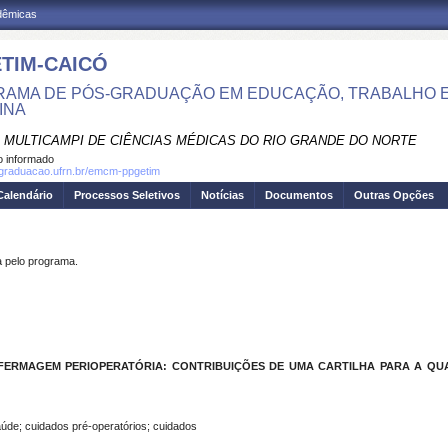
adêmicas
TIM-CAICÓ
AMA DE PÓS-GRADUAÇÃO EM EDUCAÇÃO, TRABALHO E
INA
 MULTICAMPI DE CIÊNCIAS MÉDICAS DO RIO GRANDE DO NORTE
 informado
sgraduacao.ufrn.br/emcm-ppgetim
Calendário
Processos Seletivos
Notícias
Documentos
Outras Opções
pelo programa.
ERMAGEM PERIOPERATÓRIA: CONTRIBUIÇÕES DE UMA CARTILHA PARA A QUA
de; cuidados pré-operatórios; cuidados