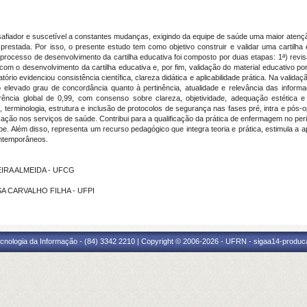
afiador e suscetível a constantes mudanças, exigindo da equipe de saúde uma maior aten
prestada. Por isso, o presente estudo tem como objetivo construir e validar uma cartilh
 processo de desenvolvimento da cartilha educativa foi composto por duas etapas: 1ª) revis
m o desenvolvimento da cartilha educativa e, por fim, validação do material educativo por 
io evidenciou consistência científica, clareza didática e aplicabilidade prática. Na validaç
do elevado grau de concordância quanto à pertinência, atualidade e relevância das inform
arência global de 0,99, com consenso sobre clareza, objetividade, adequação estética e
 terminologia, estrutura e inclusão de protocolos de segurança nas fases pré, intra e pós-o
icação nos serviços de saúde. Contribui para a qualificação da prática de enfermagem no peri
. Além disso, representa um recurso pedagógico que integra teoria e prática, estimula a ap
ontemporâneos.
IVEIRA ALMEIDA - UFCG
SA CARVALHO FILHA - UFPI
cnologia da Informação - (84) 3342 2210 | Copyright © 2006-2026 - UFRN - sigaa14-produca