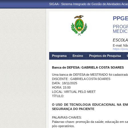
SIGAA - Sistema Integrado de Gestão de Atividades Ac
PPGE
PROGR
MEDIC
ESCOLA
E-mail:
Não
https://po
Programa
Ensino
Projetos de Pesquisa
Banca de DEFESA: GABRIELA COSTA SOARES
Uma banca de DEFESA de MESTRADO foi cadastrada 
DISCENTE : GABRIELA COSTA SOARES
DATA : 18/11/2025
HORA: 15:00
LOCAL: VIRTUAL PELO MEET
TÍTULO:
O USO DE TECNOLOGIA EDUCACIONAL NA ENF
SEGURANÇA DO PACIENTE
PALAVRAS-CHAVES:
Palavras-chave: promoção da saúde; educação em saú
pós-operatórios.