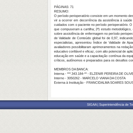
PÁGINAS: 71
RESUMO:
O período perioperatório consiste em um momento des
vir a ocorrer em decorrência da assistência à saúde 
cuidados com o paciente no período perioperatório. O
que compuseram a cartilha; 2ª) estudo metodológico, co
sobre assistência de enfermagem no período perioperatór
de Validade de Conteúdo global foi de 0,97, indican
especialistas, apresentou Índice de Validade de Ap
avaliadores possibilitaram aprimoramentos na redação,
educativo confiável e eficaz, com alto potencial de apl
educação em saúde e a capacitação contínua da equipe
críticos, autônomos e preparados para os desafios c
MEMBROS DA BANCA:
Interna - ***.343.184-** - ELZENIR PEREIRA DE OL
Interno - 3050262 - MARCELO VIANA DA COSTA
Externa à Instituição - FRANCIDALMA SOARES SOU
SIGAA | Superintendência de Te