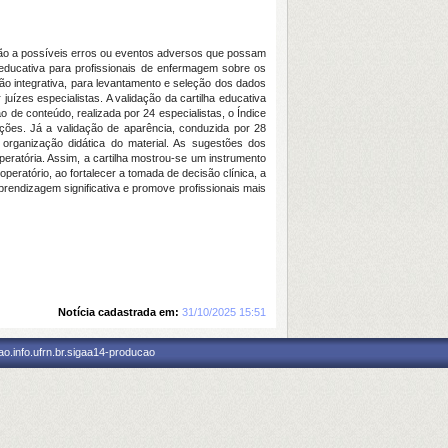
ção a possíveis erros ou eventos adversos que possam
a educativa para profissionais de enfermagem sobre os
ão integrativa, para levantamento e seleção dos dados
juízes especialistas. A validação da cartilha educativa
ão de conteúdo, realizada por 24 especialistas, o Índice
ações. Já a validação de aparência, conduzida por 28
 organização didática do material. As sugestões dos
peratória. Assim, a cartilha mostrou-se um instrumento
operatório, ao fortalecer a tomada de decisão clínica, a
rendizagem significativa e promove profissionais mais
Notícia cadastrada em:
31/10/2025 15:51
o.info.ufrn.br.sigaa14-producao