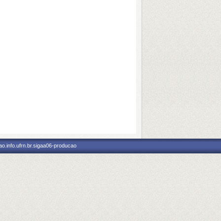
o.info.ufrn.br.sigaa06-producao