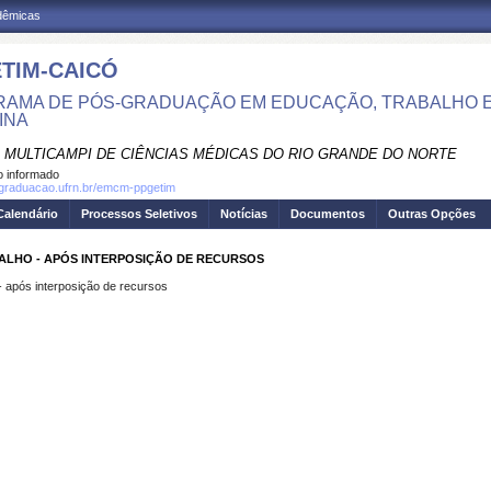
adêmicas
TIM-CAICÓ
AMA DE PÓS-GRADUAÇÃO EM EDUCAÇÃO, TRABALHO E
INA
 MULTICAMPI DE CIÊNCIAS MÉDICAS DO RIO GRANDE DO NORTE
 informado
sgraduacao.ufrn.br/emcm-ppgetim
Calendário
Processos Seletivos
Notícias
Documentos
Outras Opções
ALHO - APÓS INTERPOSIÇÃO DE RECURSOS
- após interposição de recursos