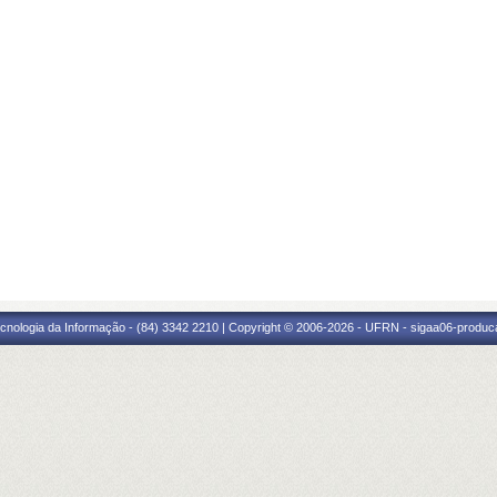
cnologia da Informação - (84) 3342 2210 | Copyright © 2006-2026 - UFRN - sigaa06-produca