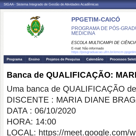
SIGAA - Sistema Integrado de Gestão de Atividades Acadêmicas
PPGETIM-CAICÓ
PROGRAMA DE PÓS-GRAD
MEDICINA
ESCOLA MULTICAMPI DE CIÊNCI
E-mail:
Não informado
https://posgraduacao.ufrn.br/emcm-ppgetim
Programa
Ensino
Projetos de Pesquisa
Calendário
Processos Selet
Banca de QUALIFICAÇÃO: MA
Uma banca de QUALIFICAÇÃO de 
DISCENTE : MARIA DIANE BRA
DATA : 06/10/2020
HORA: 14:00
LOCAL: https://meet.google.com/w