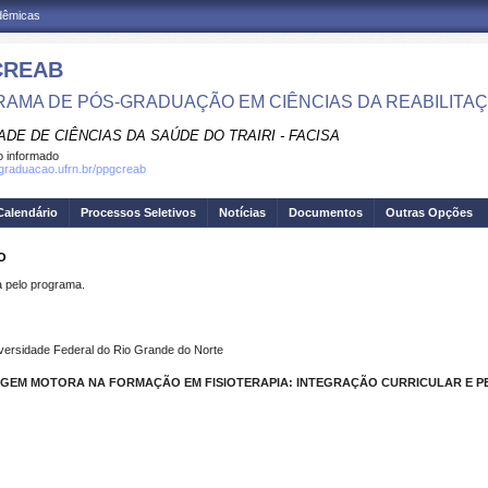
adêmicas
CREAB
AMA DE PÓS-GRADUAÇÃO EM CIÊNCIAS DA REABILITA
DE DE CIÊNCIAS DA SAÚDE DO TRAIRI - FACISA
 informado
sgraduacao.ufrn.br/ppgcreab
Calendário
Processos Seletivos
Notícias
Documentos
Outras Opções
O
pelo programa.
versidade Federal do Rio Grande do Norte
AGEM MOTORA NA FORMAÇÃO EM FISIOTERAPIA: INTEGRAÇÃO CURRICULAR E 