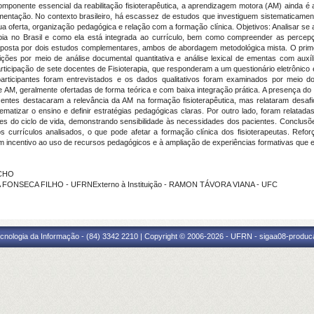
nente essencial da reabilitação fisioterapêutica, a aprendizagem motora (AM) ainda é apl
mentação. No contexto brasileiro, há escassez de estudos que investiguem sistematicamen
sua oferta, organização pedagógica e relação com a formação clínica. Objetivos: Analisar 
ia no Brasil e como ela está integrada ao currículo, bem como compreender as percep
posta por dois estudos complementares, ambos de abordagem metodológica mista. O prime
ições por meio de análise documental quantitativa e análise lexical de ementas com au
rticipação de sete docentes de Fisioterapia, que responderam a um questionário eletrônico
participantes foram entrevistados e os dados qualitativos foram examinados por mei
e AM, geralmente ofertadas de forma teórica e com baixa integração prática. A presença d
entes destacaram a relevância da AM na formação fisioterapêutica, mas relataram desafio
stematizar o ensino e definir estratégias pedagógicas claras. Por outro lado, foram relatadas
ases do ciclo de vida, demonstrando sensibilidade às necessidades dos pacientes. Conclu
os currículos analisados, o que pode afetar a formação clínica dos fisioterapeutas. Ref
 incentivo ao uso de recursos pedagógicos e à ampliação de experiências formativas que est
ACHO
A FONSECA FILHO - UFRNExterno à Instituição - RAMON TÁVORA VIANA - UFC
cnologia da Informação - (84) 3342 2210 | Copyright © 2006-2026 - UFRN - sigaa08-produca