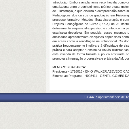
Introdução: Embora amplamente reconhecida como compo
uma lacuna entre o conhecimento teórico e sua imple
de Fisioterapia, o que dificulta a compreensão sobre 
Pedagógicos dos cursos de graduação em Fisioterap
processo formativo. Métodos: Esta dissertação é com
Projetos Pedagógicos de Curso (PPCs) de 26 institu
delineamento sequencial explicativo e contou com a pa
estatística descritiva. Em seguida, esses mesmos 
analisados apresentavam disciplinas específicas sobr
em áreas como a reabilitação neurofuncional. Os doc
prática frequentemente intuitiva e à dificuldade de si
prática e para adaptar o ensino da AM às distintas f
está inserida de forma limitada e pouco articulada n
promova a integração progressiva e prática da AM, com
MEMBROS DA BANCA:
Presidente - 1716016 - ENIO WALKER AZEVEDO C
Externo ao Programa - 4098411 - GENTIL GOMES D
SIGAA | Superintendência de Te