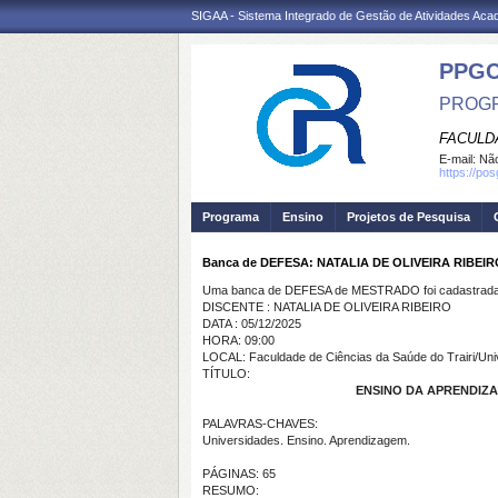
SIGAA - Sistema Integrado de Gestão de Atividades Ac
PPG
PROGR
FACULDA
E-mail:
Não
https://po
Programa
Ensino
Projetos de Pesquisa
Banca de DEFESA: NATALIA DE OLIVEIRA RIBEIR
Uma banca de DEFESA de MESTRADO foi cadastrada 
DISCENTE : NATALIA DE OLIVEIRA RIBEIRO
DATA : 05/12/2025
HORA: 09:00
LOCAL: Faculdade de Ciências da Saúde do Trairi/Uni
TÍTULO:
ENSINO DA APRENDIZ
PALAVRAS-CHAVES:
Universidades. Ensino. Aprendizagem.
PÁGINAS: 65
RESUMO: