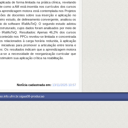
icada de forma limitada na prática clínica, revelando
te como a AM está inserida nos currículos dos cursos
se a aprendizagem motora está contemplada nos Projetos
ções de docentes sobre sua inserção e aplicação no
iro estudo, de delineamento convergente, analisou os
xílio do software IRaMuTeQ. O segundo estudo adotou
 estruturado, cujos dados foram analisados por meio de
o do IRaMuTeQ. Resultados: Apenas 46,2% dos cursos
o conteúdo nos PPCs revelou-se limitada e concentrada
s relacionados à carga horária reduzida, à aplicação
 iniciativas para promover a articulação entre teoria e
sões: Os resultados indicam que a aprendizagem motora
orça-se a necessidade de reorganização curricular que
imulem sua aplicação crítica na reabilitação.
Notícia cadastrada em:
13/11/2025 10:57
o.info.ufrn.br.sigaa08-producao