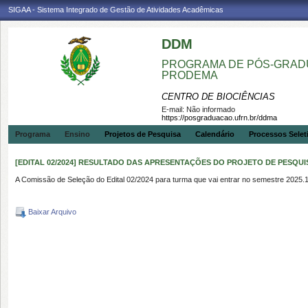
SIGAA - Sistema Integrado de Gestão de Atividades Acadêmicas
DDM
PROGRAMA DE PÓS-GRADU
PRODEMA
CENTRO DE BIOCIÊNCIAS
E-mail:
Não informado
https://posgraduacao.ufrn.br/ddma
Programa
Ensino
Projetos de Pesquisa
Calendário
Processos Selet
[EDITAL 02/2024] RESULTADO DAS APRESENTAÇÕES DO PROJETO DE PESQUI
A Comissão de Seleção do Edital 02/2024 para turma que vai entrar no semestre 2025.1
Baixar Arquivo