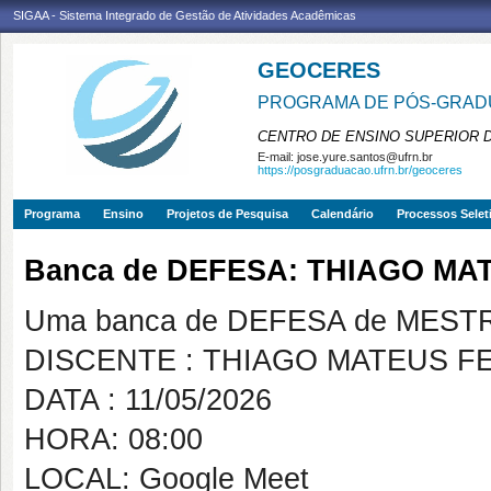
SIGAA - Sistema Integrado de Gestão de Atividades Acadêmicas
GEOCERES
PROGRAMA DE PÓS-GRADU
CENTRO DE ENSINO SUPERIOR 
E-mail:
jose.yure.santos@ufrn.br
https://posgraduacao.ufrn.br/geoceres
Programa
Ensino
Projetos de Pesquisa
Calendário
Processos Selet
Banca de DEFESA: THIAGO MA
Uma banca de DEFESA de MESTRAD
DISCENTE : THIAGO MATEUS F
DATA : 11/05/2026
HORA: 08:00
LOCAL: Google Meet