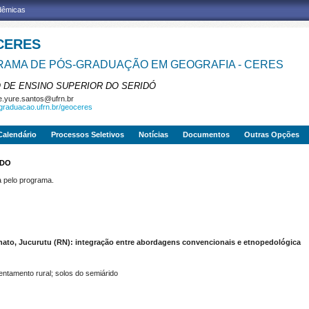
adêmicas
CERES
AMA DE PÓS-GRADUAÇÃO EM GEOGRAFIA - CERES
 DE ENSINO SUPERIOR DO SERIDÓ
e.yure.santos@ufrn.br
sgraduacao.ufrn.br/geoceres
Calendário
Processos Seletivos
Notícias
Documentos
Outras Opções
EDO
pelo programa.
ato, Jucurutu (RN): integração entre abordagens convencionais e etnopedológica
ntamento rural; solos do semiárido