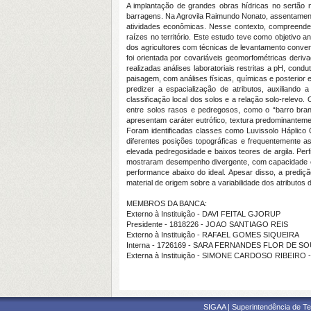
A implantação de grandes obras hídricas no sertão n
barragens. Na Agrovila Raimundo Nonato, assentamento 
atividades econômicas. Nesse contexto, compreender
raízes no território. Este estudo teve como objetivo 
dos agricultores com técnicas de levantamento conven
foi orientada por covariáveis geomorfométricas deri
realizadas análises laboratoriais restritas a pH, cond
paisagem, com análises físicas, químicas e posterior 
predizer a espacialização de atributos, auxiliand
classificação local dos solos e a relação solo-relevo
entre solos rasos e pedregosos, como o “barro branc
apresentam caráter eutrófico, textura predominanteme
Foram identificadas classes como Luvissolo Háplico Ó
diferentes posições topográficas e frequentemente a
elevada pedregosidade e baixos teores de argila. Pe
mostraram desempenho divergente, com capacidade exp
performance abaixo do ideal. Apesar disso, a prediçã
material de origem sobre a variabilidade dos atributos 
MEMBROS DA BANCA:
Externo à Instituição - DAVI FEITAL GJORUP
Presidente - 1818226 - JOAO SANTIAGO REIS
Externo à Instituição - RAFAEL GOMES SIQUEIRA
Interna - 1726169 - SARA FERNANDES FLOR DE S
Externa à Instituição - SIMONE CARDOSO RIBEIRO
SIGAA | Superintendência de Te