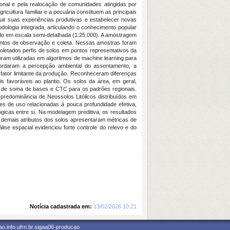
ional e pela realocação de comunidades atingidas por
cultura familiar e a pecuária constituem as principais
ir suas experiências produtivas e estabelecer novas
odologia integrada, articulando o conhecimento popular
ado em escala semi-detalhada (1:25.000). A amostragem
pontos de observação e coleta. Nessas amostras foram
 coletados perfis de solos em pontos representativos da
oram utilizadas em algoritmos de machine learning para
abordaram a percepção ambiental do assentamento, a
l fator limitante da produção. Reconheceram diferenças
s favoráveis ao plantio. Os solos da área, em geral,
xos de soma de bases e CTC para os padrões regionais.
 predominância de Neossolos Litólicos distribuídos em
es de uso relacionadas à pouca profundidade efetiva,
icas entre si. Na modelagem preditiva, os resultados
 demais atributos dos solos apresentaram métricas de
ise espacial evidenciou forte controle do relevo e do
Notícia cadastrada em:
13/02/2026 10:21
o.info.ufrn.br.sigaa06-producao