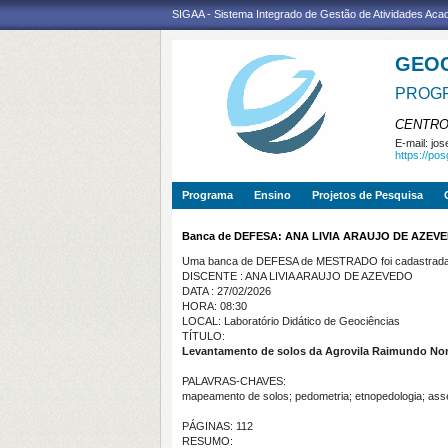
SIGAA - Sistema Integrado de Gestão de Atividades Ac
GEO
PROGR
CENTRO
E-mail:
jos
https://po
Programa
Ensino
Projetos de Pesquisa
Banca de DEFESA: ANA LIVIA ARAUJO DE AZEV
Uma banca de DEFESA de MESTRADO foi cadastrada 
DISCENTE : ANA LIVIA ARAUJO DE AZEVEDO
DATA : 27/02/2026
HORA: 08:30
LOCAL: Laboratório Didático de Geociências
TÍTULO:
Levantamento de solos da Agrovila Raimundo Non
PALAVRAS-CHAVES:
mapeamento de solos; pedometria; etnopedologia; asse
PÁGINAS: 112
RESUMO: