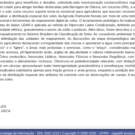
ordestino gera benefícios e desafios, sobretudo pela reestruturação socioeconômica reg
criado para abrigar famílias deslocadas pela Barragem de Oiticica, em Jucurutu (RN), a agri
 o solo como recurso suporte torna-se essencial para agricultores que buscam reconstru
analisar a distribuição espacial dos solos da Agrovila Raimundo Nonato por meio de uma met
cional e ferramentas de mapeamento digital de solos. O levantamento pedológico foi realiz
vadas de dados LiDAR e aplicada ao método do Hipercubo Latino Condicionado, definindo 
utividade elétrica, granulometria e teores de sódio e potássio. Além disso, foram descritos e
enquadramento no Sistema Brasileiro de Classificação de Solos. As covariáveis ambientais f
o a delimitação das unidades de mapeamento. As discussões da etapa etnopedológica 
. Os agricultores destacaram a irregularidade das chuvas e apontaram a água como principa
o” e o “lajeiro”, e áreas mais profundas e arenosas, como o “ariuço”, consideradas mai
nte arenosa, pH ligeiramente ácido, argilas de alta atividade e valores relativamente bai
rtico vertissólico, Neossolos Litólicos, Neossolos Flúvicos e Neossolos Regolíticos, com
ssociados a afloramentos rochosos. Observou-se pedodiversidade relevante, com limitaçõ
rfis em várzeas apresentaram maior heterogeneidade granulométrica e semelhanças morfológ
licativa satisfatória apenas para fração grossa e areia grossa, enquanto a predição dos
o da distribuição espacial dos atributos foi coerente com as observações de campo. A anál
dos solos.
OUZA
 - URCA
cnologia da Informação - (84) 3342 2210 | Copyright © 2006-2026 - UFRN - sigaa06-produca