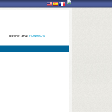
Telefone/Ramal:
84991936047