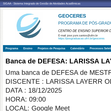
SIGAA - Sistema Integrado de Gestão de Atividades Acadêmicas
GEOCERES
PROGRAMA DE PÓS-GRADU
CENTRO DE ENSINO SUPERIOR 
E-mail:
jose.yure.santos@ufrn.br
https://posgraduacao.ufrn.br/geoceres
Programa
Ensino
Projetos de Pesquisa
Calendário
Processos Selet
Banca de DEFESA: LARISSA L
Uma banca de DEFESA de MESTRAD
DISCENTE : LARISSA LAYERR O
DATA : 18/12/2025
HORA: 09:00
LOCAL: Google Meet