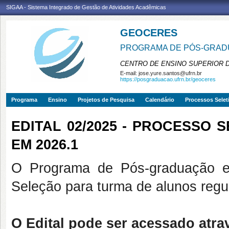
SIGAA - Sistema Integrado de Gestão de Atividades Acadêmicas
GEOCERES
PROGRAMA DE PÓS-GRADU
CENTRO DE ENSINO SUPERIOR 
E-mail:
jose.yure.santos@ufrn.br
https://posgraduacao.ufrn.br/geoceres
Programa
Ensino
Projetos de Pesquisa
Calendário
Processos Selet
EDITAL 02/2025 - PROCESSO
EM 2026.1
O Programa de Pós-graduação
Seleção para turma de alunos reg
O Edital pode ser acessado atra