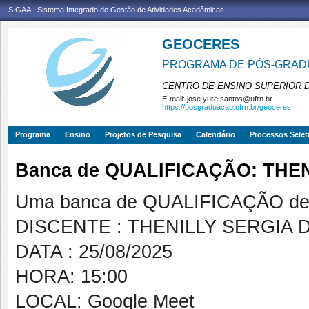
SIGAA - Sistema Integrado de Gestão de Atividades Acadêmicas
GEOCERES
PROGRAMA DE PÓS-GRADU
CENTRO DE ENSINO SUPERIOR 
E-mail:
jose.yure.santos@ufrn.br
https://posgraduacao.ufrn.br/geoceres
Programa
Ensino
Projetos de Pesquisa
Calendário
Processos Selet
Banca de QUALIFICAÇÃO: THE
Uma banca de QUALIFICAÇÃO de 
DISCENTE : THENILLY SERGIA 
DATA : 25/08/2025
HORA: 15:00
LOCAL: Google Meet