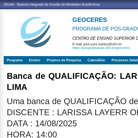
SIGAA - Sistema Integrado de Gestão de Atividades Acadêmicas
GEOCERES
PROGRAMA DE PÓS-GRADU
CENTRO DE ENSINO SUPERIOR 
E-mail:
jose.yure.santos@ufrn.br
https://posgraduacao.ufrn.br/geoceres
Programa
Ensino
Projetos de Pesquisa
Calendário
Processos Selet
Banca de QUALIFICAÇÃO: LAR
LIMA
Uma banca de QUALIFICAÇÃO de 
DISCENTE : LARISSA LAYERR O
DATA : 14/08/2025
HORA: 14:00