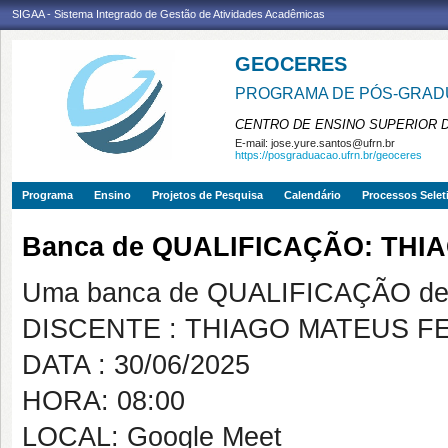
SIGAA - Sistema Integrado de Gestão de Atividades Acadêmicas
GEOCERES
PROGRAMA DE PÓS-GRADU
CENTRO DE ENSINO SUPERIOR 
E-mail:
jose.yure.santos@ufrn.br
https://posgraduacao.ufrn.br/geoceres
Programa
Ensino
Projetos de Pesquisa
Calendário
Processos Selet
Banca de QUALIFICAÇÃO: THI
Uma banca de QUALIFICAÇÃO de 
DISCENTE : THIAGO MATEUS F
DATA : 30/06/2025
HORA: 08:00
LOCAL: Google Meet