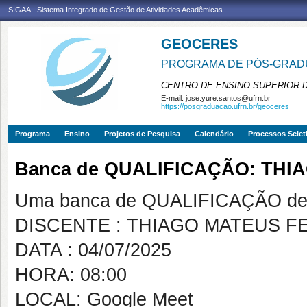
SIGAA - Sistema Integrado de Gestão de Atividades Acadêmicas
GEOCERES
PROGRAMA DE PÓS-GRADU
CENTRO DE ENSINO SUPERIOR 
E-mail:
jose.yure.santos@ufrn.br
https://posgraduacao.ufrn.br/geoceres
Programa
Ensino
Projetos de Pesquisa
Calendário
Processos Selet
Banca de QUALIFICAÇÃO: THI
Uma banca de QUALIFICAÇÃO de 
DISCENTE : THIAGO MATEUS F
DATA : 04/07/2025
HORA: 08:00
LOCAL: Google Meet