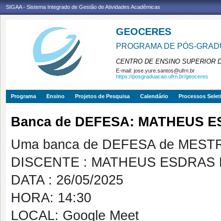
SIGAA - Sistema Integrado de Gestão de Atividades Acadêmicas
GEOCERES
PROGRAMA DE PÓS-GRADU
CENTRO DE ENSINO SUPERIOR 
E-mail:
jose.yure.santos@ufrn.br
https://posgraduacao.ufrn.br/geoceres
Programa
Ensino
Projetos de Pesquisa
Calendário
Processos Selet
Banca de DEFESA: MATHEUS 
Uma banca de DEFESA de MESTRAD
DISCENTE : MATHEUS ESDRAS
DATA : 26/05/2025
HORA: 14:30
LOCAL: Google Meet