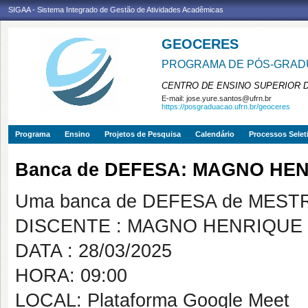
SIGAA - Sistema Integrado de Gestão de Atividades Acadêmicas
GEOCERES
PROGRAMA DE PÓS-GRADU
CENTRO DE ENSINO SUPERIOR 
E-mail:
jose.yure.santos@ufrn.br
https://posgraduacao.ufrn.br/geoceres
Programa
Ensino
Projetos de Pesquisa
Calendário
Processos Selet
Banca de DEFESA: MAGNO HE
Uma banca de DEFESA de MESTRAD
DISCENTE : MAGNO HENRIQUE
DATA : 28/03/2025
HORA: 09:00
LOCAL: Plataforma Google Meet