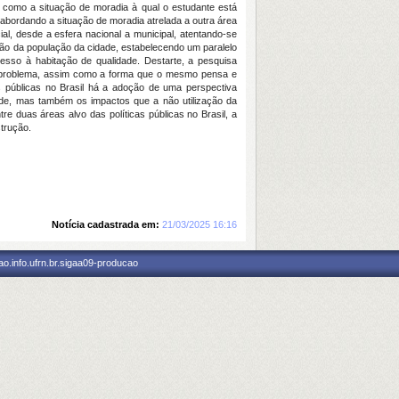
, como a situação de moradia à qual o estudante está
 abordando a situação de moradia atrelada a outra área
al, desde a esfera nacional a municipal, atentando-se
ão da população da cidade, estabelecendo um paralelo
esso à habitação de qualidade. Destarte, a pesquisa
e ao problema, assim como a forma que o mesmo pensa e
s públicas no Brasil há a adoção de uma perspectiva
dade, mas também os impactos que a não utilização da
re duas áreas alvo das políticas públicas no Brasil, a
strução.
Notícia cadastrada em:
21/03/2025 16:16
o.info.ufrn.br.sigaa09-producao