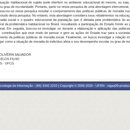
ação habitacional do sujeito pode interferir no ambiente educacional do mesmo, ou seja
u grau de escolaridade. Portanto, parte-se nesta pesquisa de uma abordagem intersetorial,
buscou-se nesta pesquisa estudar o comportamento das políticas públicas de moradia soci
estudo desta pesquisa. No entanto, esta abordagem considera seus rebatimentos na educaç
radia social e o quadro educacional da população que é afetada pela problemática do ac
oral da problemática habitacional no Brasil, ressaltando a participação do Estado frent
nal. Em seguida, buscou-se investigar se durante a elaboração e aplicação das política
as contribuições que este modo de pensar e gerir as ações do Estado traz para a socie
ento da políticas públicas de moradia social. Finalmente, se busca investigar a relação ent
tigar como a situação de moradia do indivíduo afeta o seu desempenho escolar ou grau de in
 OLIVEIRA SALVADOR
NCELOS FILHO
AS - UFCG
cnologia da Informação - (84) 3342 2210 | Copyright © 2006-2026 - UFRN - sigaa09-produca