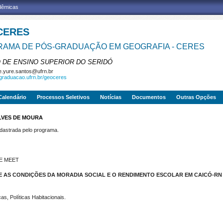
adêmicas
CERES
AMA DE PÓS-GRADUAÇÃO EM GEOGRAFIA - CERES
 DE ENSINO SUPERIOR DO SERIDÓ
e.yure.santos@ufrn.br
sgraduacao.ufrn.br/geoceres
Calendário
Processos Seletivos
Notícias
Documentos
Outras Opções
LVES DE MOURA
strada pelo programa.
E MEET
E AS CONDIÇÕES DA MORADIA SOCIAL E O RENDIMENTO ESCOLAR EM CAICÓ-RN
as, Políticas Habitacionais.