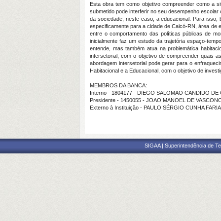
Esta obra tem como objetivo compreender como a situ
submetido pode interferir no seu desempenho escolar o
da sociedade, neste caso, a educacional. Para isso, 
especificamente para a cidade de Caicó-RN, área de 
entre o comportamento das políticas públicas de mo
inicialmente faz um estudo da trajetória espaço-temp
entende, mas também atua na problemática habitacio
intersetorial, com o objetivo de compreender quais 
abordagem intersetorial pode gerar para o enfraquecim
Habitacional e a Educacional, com o objetivo de inves
MEMBROS DA BANCA:
Interno - 1804177 - DIEGO SALOMAO CANDIDO DE
Presidente - 1450055 - JOAO MANOEL DE VASCO
Externo à Instituição - PAULO SÉRGIO CUNHA FARI
SIGAA | Superintendência de Te