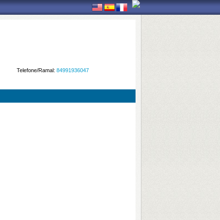
Telefone/Ramal:
84991936047