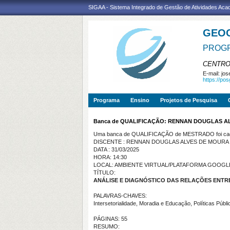
SIGAA - Sistema Integrado de Gestão de Atividades Ac
GEO
PROGR
CENTRO
E-mail:
jos
https://po
Programa
Ensino
Projetos de Pesquisa
Banca de QUALIFICAÇÃO: RENNAN DOUGLAS A
Uma banca de QUALIFICAÇÃO de MESTRADO foi cada
DISCENTE : RENNAN DOUGLAS ALVES DE MOURA
DATA : 31/03/2025
HORA: 14:30
LOCAL: AMBIENTE VIRTUAL/PLATAFORMA GOOGL
TÍTULO:
ANÁLISE E DIAGNÓSTICO DAS RELAÇÕES ENTR
PALAVRAS-CHAVES:
Intersetorialidade, Moradia e Educação, Políticas Públic
PÁGINAS: 55
RESUMO: